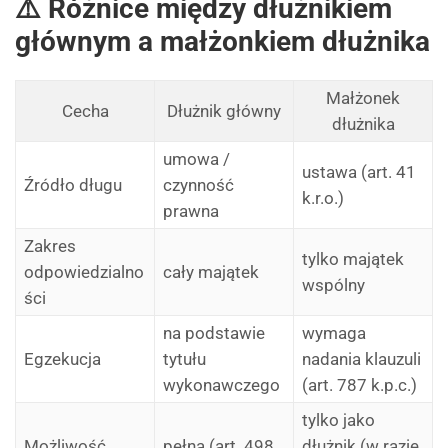
⚠️ Różnice między dłużnikiem
głównym a małżonkiem dłużnika
Małżonek
Cecha
Dłużnik główny
dłużnika
umowa /
ustawa (art. 41
Źródło długu
czynność
k.r.o.)
prawna
Zakres
tylko majątek
odpowiedzialno
cały majątek
wspólny
ści
na podstawie
wymaga
Egzekucja
tytułu
nadania klauzuli
wykonawczego
(art. 787 k.p.c.)
tylko jako
Możliwość
pełna (art. 498
dłużnik (w razie