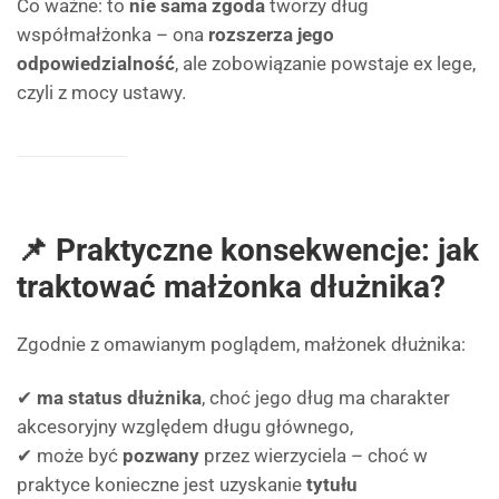
Co ważne: to
nie sama zgoda
tworzy dług
współmałżonka – ona
rozszerza jego
odpowiedzialność
, ale zobowiązanie powstaje ex lege,
czyli z mocy ustawy.
📌 Praktyczne konsekwencje: jak
traktować małżonka dłużnika?
Zgodnie z omawianym poglądem, małżonek dłużnika:
✔
ma status dłużnika
, choć jego dług ma charakter
akcesoryjny względem długu głównego,
✔ może być
pozwany
przez wierzyciela – choć w
praktyce konieczne jest uzyskanie
tytułu