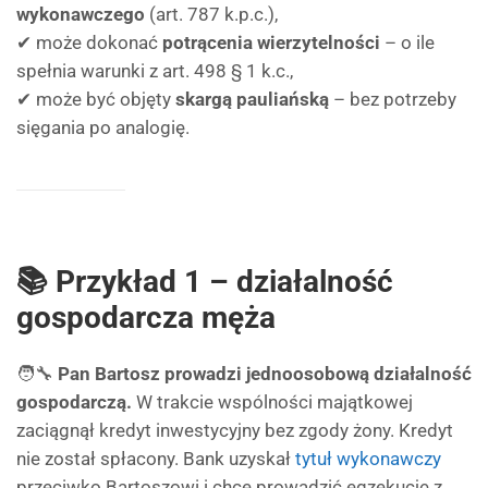
wykonawczego
(art. 787 k.p.c.),
✔ może dokonać
potrącenia wierzytelności
– o ile
spełnia warunki z art. 498 § 1 k.c.,
✔ może być objęty
skargą pauliańską
– bez potrzeby
sięgania po analogię.
📚 Przykład 1 – działalność
gospodarcza męża
🧑‍🔧
Pan Bartosz prowadzi jednoosobową działalność
gospodarczą.
W trakcie wspólności majątkowej
zaciągnął kredyt inwestycyjny bez zgody żony. Kredyt
nie został spłacony. Bank uzyskał
tytuł wykonawczy
przeciwko Bartoszowi i chce prowadzić egzekucję z