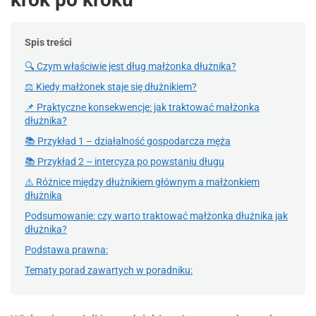
Spis treści
🔍 Czym właściwie jest dług małżonka dłużnika?
⚖ Kiedy małżonek staje się dłużnikiem?
📌 Praktyczne konsekwencje: jak traktować małżonka
dłużnika?
📚 Przykład 1 – działalność gospodarcza męża
📚 Przykład 2 – intercyza po powstaniu długu
⚠️ Różnice między dłużnikiem głównym a małżonkiem
dłużnika
Podsumowanie: czy warto traktować małżonka dłużnika jak
dłużnika?
Podstawa prawna:
Tematy porad zawartych w poradniku: