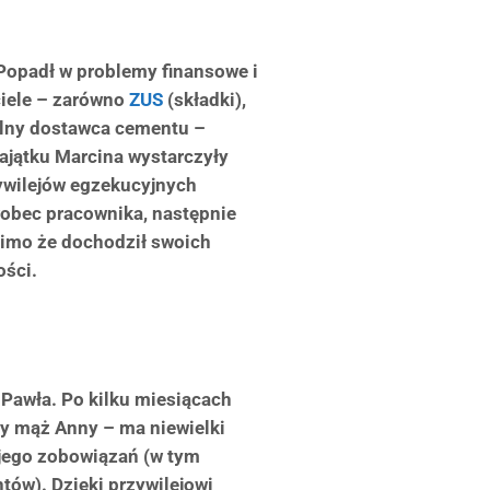
Popadł w problemy finansowe i
ciele – zarówno
ZUS
(składki),
kalny dostawca cementu –
ajątku Marcina wystarczyły
zywilejów egzekucyjnych
 wobec pracownika, następnie
imo że dochodził swoich
ości.
Pawła. Po kilku miesiącach
ły mąż Anny – ma niewielki
 jego zobowiązań (w tym
tów). Dzięki przywilejowi