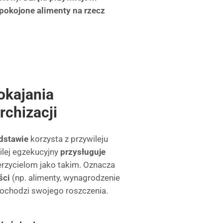
spokojone alimenty na rzecz
okajania
rchizacji
odstawie
korzysta z przywileju
lej egzekucyjny
przysługuje
erzycielom jako takim. Oznacza
ści
(np. alimenty, wynagrodzenie
 dochodzi swojego roszczenia.