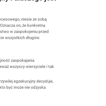
ocesowego, niesie ze sobą
 Oznacza on, że konkretna
ństwo w zaspokojeniu przed
cie wszystkich długów.
jność zaspokajania
eważ wszyscy wierzyciele i tak
rzywilej egzekucyjny decyduje,
a kto być może nie odzyska