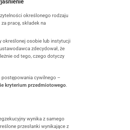
jaśnienie
rzytelności określonego rodzaju
 za pracę, składek na
 określonej osobie lub instytucji
by ustawodawca zdecydował, że
eżnie od tego, czego dotyczy
u postępowania cywilnego –
wie kryterium przedmiotowego
.
j egzekucyjny wynika z samego
reślone przesłanki wynikające z