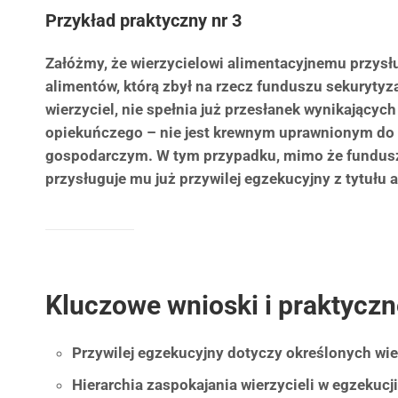
Przykład praktyczny nr 3
Załóżmy, że wierzycielowi alimentacyjnemu przysłu
alimentów, którą zbył na rzecz funduszu sekurytyz
wierzyciel, nie spełnia już przesłanek wynikającyc
opiekuńczego – nie jest krewnym uprawnionym do
gospodarczym. W tym przypadku, mimo że fundusz p
przysługuje mu już przywilej egzekucyjny z tytułu 
Kluczowe wnioski i praktycz
Przywilej egzekucyjny dotyczy określonych wierz
Hierarchia zaspokajania wierzycieli w egzekucj