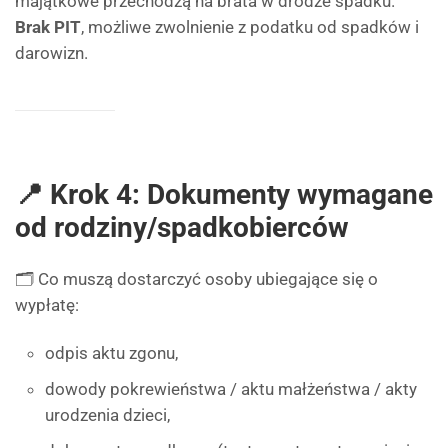
majątkowe przechodzą na brata w drodze spadku.
Brak PIT
, możliwe zwolnienie z podatku od spadków i
darowizn.
📍 Krok 4: Dokumenty wymagane
od rodziny/spadkobierców
🗂️ Co muszą dostarczyć osoby ubiegające się o
wypłatę:
odpis aktu zgonu,
dowody pokrewieństwa / aktu małżeństwa / akty
urodzenia dzieci,