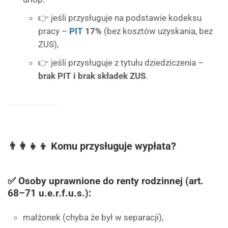
👉 jeśli przysługuje na podstawie kodeksu
pracy –
PIT
17%
(bez kosztów uzyskania, bez
ZUS),
👉 jeśli przysługuje z tytułu dziedziczenia –
brak PIT i brak składek ZUS
.
👨‍👩‍👧‍👦 Komu przysługuje wypłata?
✅ Osoby uprawnione do renty rodzinnej (art.
68–71 u.e.r.f.u.s.):
małżonek (chyba że był w separacji),