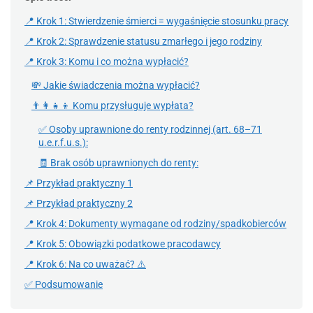
📍 Krok 1: Stwierdzenie śmierci = wygaśnięcie stosunku pracy
📍 Krok 2: Sprawdzenie statusu zmarłego i jego rodziny
📍 Krok 3: Komu i co można wypłacić?
💸 Jakie świadczenia można wypłacić?
👨‍👩‍👧‍👦 Komu przysługuje wypłata?
✅ Osoby uprawnione do renty rodzinnej (art. 68–71
u.e.r.f.u.s.):
🧾 Brak osób uprawnionych do renty:
📌 Przykład praktyczny 1
📌 Przykład praktyczny 2
📍 Krok 4: Dokumenty wymagane od rodziny/spadkobierców
📍 Krok 5: Obowiązki podatkowe pracodawcy
📍 Krok 6: Na co uważać? ⚠️
✅ Podsumowanie