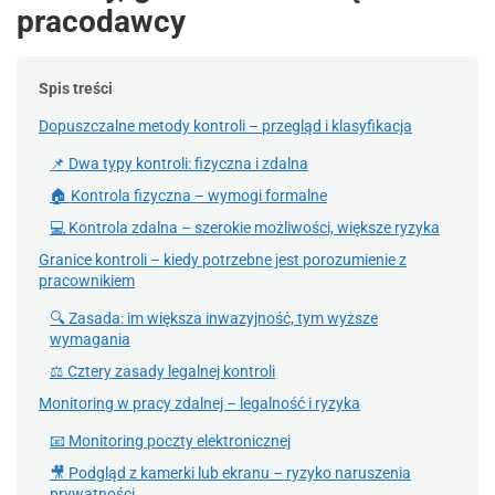
pracodawcy
Spis treści
Dopuszczalne metody kontroli – przegląd i klasyfikacja
📌 Dwa typy kontroli: fizyczna i zdalna
🏠 Kontrola fizyczna – wymogi formalne
💻 Kontrola zdalna – szerokie możliwości, większe ryzyka
Granice kontroli – kiedy potrzebne jest porozumienie z
pracownikiem
🔍 Zasada: im większa inwazyjność, tym wyższe
wymagania
⚖ Cztery zasady legalnej kontroli
Monitoring w pracy zdalnej – legalność i ryzyka
📧 Monitoring poczty elektronicznej
🎥 Podgląd z kamerki lub ekranu – ryzyko naruszenia
prywatności