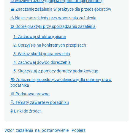
⚖️ Możliwe rozstrzygnięcia organu drugiej instancji
💼 Znaczenie zażalenia w praktyce dla przedsiębiorców
⚠️ Najczęstsze błędy przy wnoszeniu zażalenia
🧩 Dobre praktyki przy sporządzaniu zażalenia
1. Zachowaj strukturę pisma
2. Oprzyj się na konkretnych przepisach
3. Wskaż skutki postanowienia
4. Zachowaj dowód doręczenia
5. Skorzystaj z pomocy doradcy podatkowego
📚 Znaczenie procedury zażaleniowej dla ochrony praw
podatnika
📄 Podstawa prawna
🔍 Tematy zawarte w poradniku
🌐 Linki do źródeł
Wzor_zazalenia_na_postanowienie
Pobierz