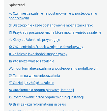
Spis treści
🔍 Czym jest zażalenie na postanowienie w postępowaniu
podatkowym
⚖️ Dlaczego nie każde postanowienie można zaskarżyć
🧾 Przykłady postanowień, na które można wnieść zażalenie
⚠️ Kiedy zażalenie nie przysługuje
🔄 Zażalenie jako środek względnie dewolutywny
⏸ Zażalenie jako środek suspensywny
👥 Kto może wnieść zażalenie
Wymogi formalne zażalenia w postępowaniu podatkowym
⏰ Termin na wniesienie zażalenia
📮 Gdzie i jak złożyć zażalenie
🔁 Autokontrola organu pierwszej instancji
⚙️ Postępowanie przed organem drugiej instancji
🚫 Brak zakazu reformationis in peius