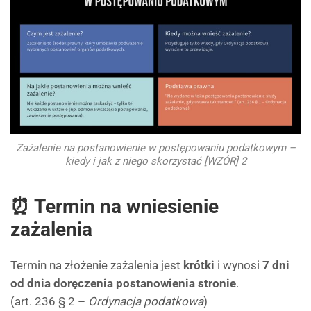
Zażalenie na postanowienie w postępowaniu podatkowym –
kiedy i jak z niego skorzystać [WZÓR] 2
⏰ Termin na wniesienie
zażalenia
Termin na złożenie zażalenia jest
krótki
i wynosi
7 dni
od dnia doręczenia postanowienia stronie
.
(art. 236 § 2 –
Ordynacja podatkowa
)