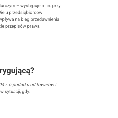
darczym – występuje m.in. przy
Wielu przedsiębiorców
 wpływa na bieg przedawnienia
tle przepisów prawa i
orygującą?
004 r. o podatku od towarów i
w sytuacji, gdy: