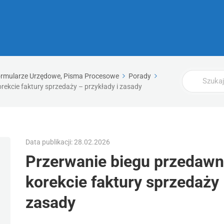
Wyszukaj
ormularze Urzędowe, Pisma Procesowe
Porady
rekcie faktury sprzedaży – przykłady i zasady
Data publikacji: 28.02.2026
Przerwanie biegu przedawn
korekcie faktury sprzedaży 
zasady