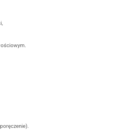
i,
dłościowym.
 poręczenie).