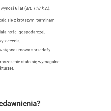
h wynosi
6 lat
(
art. 118 k.c.
).
ają się z krótszymi terminami:
ałalności gospodarczej,
y zlecenia,
dwstępna umowa sprzedaży.
 roszczenie stało się wymagalne
kturze).
zedawnienia?