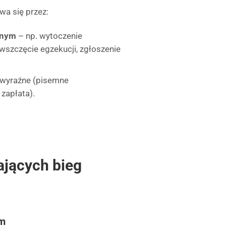
wa się przez:
jnym
– np. wytoczenie
wszczęcie egzekucji, zgłoszenie
wyraźne (pisemne
zapłata).
ających bieg
em