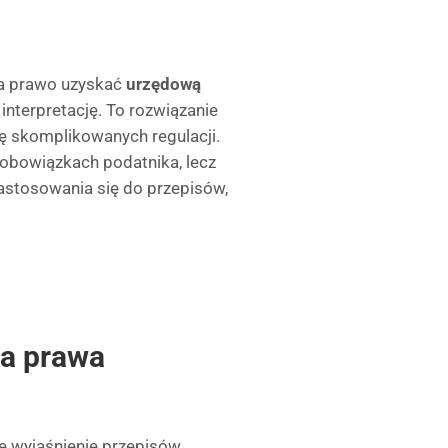
a prawo uzyskać
urzędową
w. interpretację. To rozwiązanie
ę skomplikowanych regulacji.
 obowiązkach podatnika, lecz
astosowania się do przepisów,
ia prawa
e wyjaśnienie przepisów