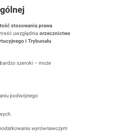
ogólnej
itość stosowania prawa
 treść uwzględnia
orzecznictwo
tucyjnego i Trybunału
t bardzo szeroki – może
aniu podwójnego
wych.
o opodatkowaniu wyrównawczym