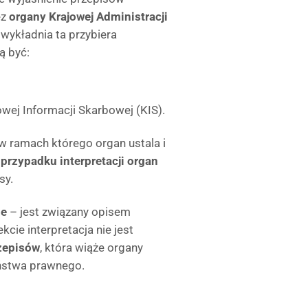
ez
organy Krajowej Administracji
 wykładnia ta przybiera
ą być:
wej Informacji Skarbowej (KIS).
 ramach którego organ ustala i
 przypadku interpretacji organ
sy.
ie
– jest związany opisem
ie interpretacja nie jest
zepisów
, która wiąże organy
ństwa prawnego.