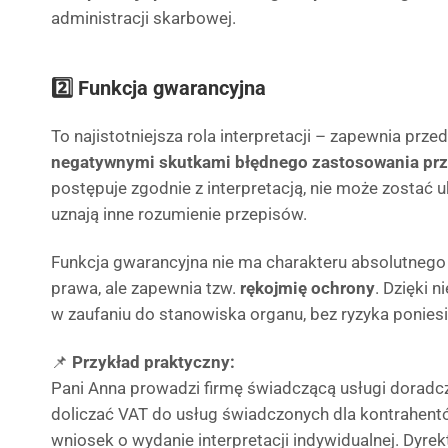
administracji skarbowej.
2️⃣ Funkcja gwarancyjna
To najistotniejsza rola interpretacji – zapewnia prze
negatywnymi skutkami błędnego zastosowania pr
postępuje zgodnie z interpretacją, nie może zostać uk
uznają inne rozumienie przepisów.
Funkcja gwarancyjna nie ma charakteru absolutnego –
prawa, ale zapewnia tzw.
rękojmię ochrony
. Dzięki 
w zaufaniu do stanowiska organu, bez ryzyka ponies
📌
Przykład praktyczny:
Pani Anna prowadzi firmę świadczącą usługi doradcz
doliczać VAT do usług świadczonych dla kontrahent
wniosek o wydanie interpretacji indywidualnej. Dyrekt