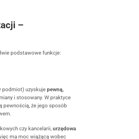
acji –
dwie podstawowe funkcje:
ny podmiot) uzyskuje
pewną,
umiany i stosowany. W praktyce
zą pewnością, że jego sposób
awem.
kowych czy kancelarii,
urzędowa
 więc ma moc wiążącą wobec