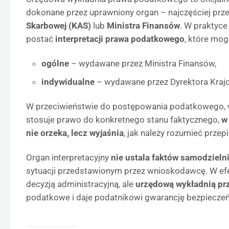
dokonane przez uprawniony organ – najczęściej prz
Skarbowej (KAS)
lub
Ministra Finansów
. W praktyce
postać
interpretacji prawa podatkowego
, które mog
ogólne
– wydawane przez Ministra Finansów,
indywidualne
– wydawane przez Dyrektora Krajo
W przeciwieństwie do postępowania podatkowego, w
stosuje prawo do konkretnego stanu faktycznego,
w
nie orzeka, lecz wyjaśnia
, jak należy rozumieć przepi
Organ interpretacyjny
nie ustala faktów samodzieln
sytuacji przedstawionym przez wnioskodawcę. W efekc
decyzją administracyjną, ale
urzędową wykładnią pr
podatkowe i daje podatnikowi gwarancję bezpiecze