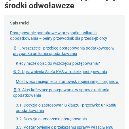
środki odwoławcze
Spis treści
Postępowanie podatkowe w przypadku unikania
opodatkowania – pełny przewodnik dla przedsiębiorcy
📄 1. Wszczęcie i przebieg postępowania podatkowego w
przypadku unikania opodatkowania
Kiedy może dojść do wszczęcia postępowania?
⚙️ 2. Uprawnienia Szefa KAS w trakcie postępowania
Możliwość zasięgnięcia stanowisk i opinii innych organów
🧾 3. Akty kończące postępowanie w sprawie unikania
opodatkowania
3.1. Decyzja o zastosowaniu klauzuli przeciwko unikaniu
opodatkowania
3.2. Decyzja o umorzeniu postępowania
3.3. Postanowienie o przekazaniu sprawy właściwemu