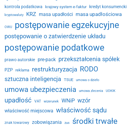
kontrola podatkowa
kredyt konsumencki
krajowy system e-faktur
KRZ
masa upadłościowa
masa upadłości
kryptowaluty
postępowanie egzekucyjne
OWU
postępowanie o zatwierdzenie układu
postępowanie podatkowe
przekształcenia spółek
pre-pack
prawo autorskie
RODO
restrukturyzacja
PZP
reklama
sztuczna inteligencja
TSUE
umowa o dzieło
umowa ubezpieczenia
umowa zlecenia
UOKIK
upadłość
wzór
WNiP
VAT
wizerunek
właściwość sądu
właściwość miejscowa
środki trwałe
zobowiązania
znak towarowy
zus