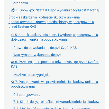
organowi
📬 4. Obowiązki Szefa KAS po wydaniu decyzji ostatecznej
Środki zaskarżenia i cofnięcie skutków unikania
opodatkowania – prawa przedsiębiorcy w postępowaniu
przed Szefem KAS
⚖️ 5. Środek zaskarżenia decyzji wydanej w postępowaniu
dotyczącym unikania opodatkowania
Prawo do odwołania od decyzji Szefa KAS
Wstrzymanie wykonania decyzji
🧩 6. Przebieg postępowania odwoławczego przed Szefem
KAS
Możliwe rozstrzygnięcia
🔁 7. Postępowanie w sprawie cofnięcia skutków unikania
opodatkowania
Cel postępowania
7.1. Skutki decyzji określającej warunki cofnięcia skutków
7.2. Możliwość pominięcia decyzji przez inne organy