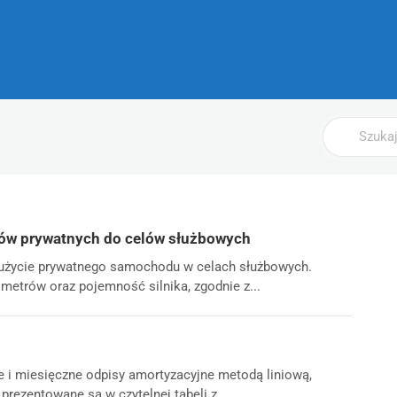
Wyszukaj
ów prywatnych do celów służbowych
a użycie prywatnego samochodu w celach służbowych.
ometrów oraz pojemność silnika, zgodnie z...
ne i miesięczne odpisy amortyzacyjne metodą liniową,
rezentowane są w czytelnej tabeli z...