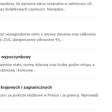
awdzisz, ile wyniesie taksa notarialna w zależności od
oraz dodatkowych czynności. Narzędzie...
zyć wynagrodzenie netto z umowy zlecenia oraz całkowity
i ZUS, ubezpieczenie zdrowotne 9%,...
op wypoczynkowy
wymiar etatu, normę dobową oraz liczbę godzin urlopu, a
odzinową i końcowy...
 krajowych i zagranicznych
żności za podróże służbowe w Polsce i za granicą. Wprowadź