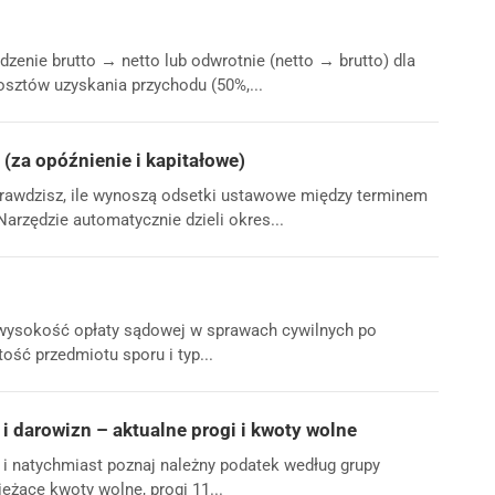
dzenie brutto → netto lub odwrotnie (netto → brutto) dla
sztów uzyskania przychodu (50%,...
(za opóźnienie i kapitałowe)
prawdzisz, ile wynoszą odsetki ustawowe między terminem
Narzędzie automatycznie dzieli okres...
 wysokość opłaty sądowej w sprawach cywilnych po
ość przedmiotu sporu i typ...
i darowizn – aktualne progi i kwoty wolne
i natychmiast poznaj należny podatek według grupy
eżące kwoty wolne, progi 11...