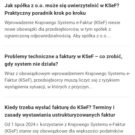
Jak spółka z o.o. może się uwierzytelnić w KSeF?
Praktyczny poradnik krok po kroku
Wprowadzenie Krajowego Systemu e-Faktur (KSeF) niesie
nowe obowiązki dla przedsiębiorców, w tym spółek z
ograniczoną odpowiedzialnością. Aby spółka z o.o....
Problemy techniczne a faktury w KSeF – co zrobić,
gdy system nie działa?
Wraz z obowiązkowym wprowadzeniem Krajowego Systemu e-
Faktur (KSeF), przedsiębiorcy muszą liczyć się z ryzykiem
wystąpienia sytuacji, w których z przyczyn...
Kiedy trzeba wysłać fakturę do KSeF? Terminy i
zasady wystawiania ustrukturyzowanych faktur
Od 1 lipca 2024 r. korzystanie z Krajowego Systemu e-Faktur
(KSeF) stanie się obowiązkowe dla większości podatników