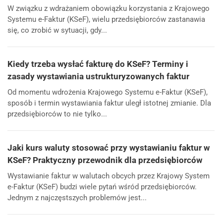
W związku z wdrażaniem obowiązku korzystania z Krajowego
Systemu e-Faktur (KSeF), wielu przedsiębiorców zastanawia
się, co zrobić w sytuacji, gdy...
Kiedy trzeba wysłać fakturę do KSeF? Terminy i
zasady wystawiania ustrukturyzowanych faktur
Od momentu wdrożenia Krajowego Systemu e-Faktur (KSeF),
sposób i termin wystawiania faktur uległ istotnej zmianie. Dla
przedsiębiorców to nie tylko...
Jaki kurs waluty stosować przy wystawianiu faktur w
KSeF? Praktyczny przewodnik dla przedsiębiorców
Wystawianie faktur w walutach obcych przez Krajowy System
e-Faktur (KSeF) budzi wiele pytań wśród przedsiębiorców.
Jednym z najczęstszych problemów jest...