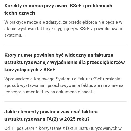
Korekty in minus przy awarii KSeF i problemach
technicznych
W praktyce może się zdarzyć, że przedsiębiorca nie będzie w
stanie wystawić faktury korygującej w KSeF z powodu awarii
systemu...
Który numer powinien być widoczny na fakturze
ustrukturyzowanej? Wyjaśnienie dla przedsiębiorców
korzystających z KSeF
Wprowadzenie Krajowego Systemu e-Faktur (KSeF) zmienia
sposób wystawiania i przechowywania faktur, ale nie zmienia
jednego: numer faktury na dokumencie nadal...
Jakie elementy powinna zawierać faktura
ustrukturyzowana FA(2) w 2025 roku?
Od 1 lipca 2024 r. korzystanie z faktur ustrukturyzowanych w