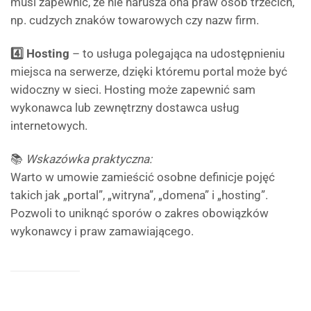
musi zapewnić, że nie narusza ona praw osób trzecich,
np. cudzych znaków towarowych czy nazw firm.
4️⃣ Hosting
– to usługa polegająca na udostępnieniu
miejsca na serwerze, dzięki któremu portal może być
widoczny w sieci. Hosting może zapewnić sam
wykonawca lub zewnętrzny dostawca usług
internetowych.
📚
Wskazówka praktyczna:
Warto w umowie zamieścić osobne definicje pojęć
takich jak „portal”, „witryna”, „domena” i „hosting”.
Pozwoli to uniknąć sporów o zakres obowiązków
wykonawcy i praw zamawiającego.