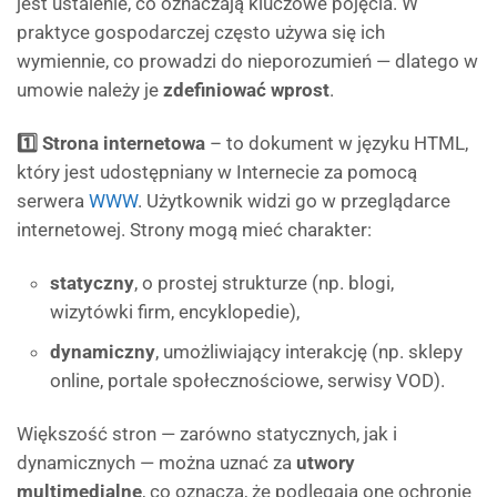
jest ustalenie, co oznaczają kluczowe pojęcia. W
praktyce gospodarczej często używa się ich
wymiennie, co prowadzi do nieporozumień — dlatego w
umowie należy je
zdefiniować wprost
.
1️⃣ Strona internetowa
– to dokument w języku HTML,
który jest udostępniany w Internecie za pomocą
serwera
WWW
. Użytkownik widzi go w przeglądarce
internetowej. Strony mogą mieć charakter:
statyczny
, o prostej strukturze (np. blogi,
wizytówki firm, encyklopedie),
dynamiczny
, umożliwiający interakcję (np. sklepy
online, portale społecznościowe, serwisy VOD).
Większość stron — zarówno statycznych, jak i
dynamicznych — można uznać za
utwory
multimedialne
, co oznacza, że podlegają one ochronie