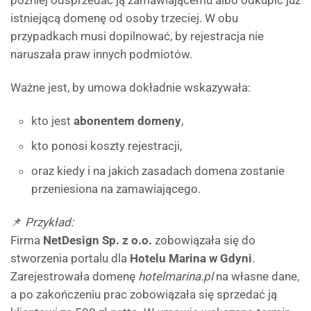
później odsprzedać ją zamawiającemu albo odkupić już
istniejącą domenę od osoby trzeciej. W obu
przypadkach musi dopilnować, by rejestracja nie
naruszała praw innych podmiotów.
Ważne jest, by umowa dokładnie wskazywała:
kto jest
abonentem domeny
,
kto ponosi koszty rejestracji,
oraz kiedy i na jakich zasadach domena zostanie
przeniesiona na zamawiającego.
📌
Przykład:
Firma
NetDesign Sp. z o.o.
zobowiązała się do
stworzenia portalu dla
Hotelu Marina w Gdyni
.
Zarejestrowała domenę
hotelmarina.pl
na własne dane,
a po zakończeniu prac zobowiązała się sprzedać ją