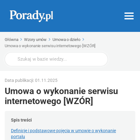
Główna
Wzory umów
Umowa o dzieło
Umowa o wykonanie serwisu internetowego [WZÓR]
Wyszukaj
Data publikacji: 01.11.2025
Umowa o wykonanie serwisu
internetowego [WZÓR]
Spis treści
Definicje i podstawowe pojęcia w umowie o wykonanie
portalu