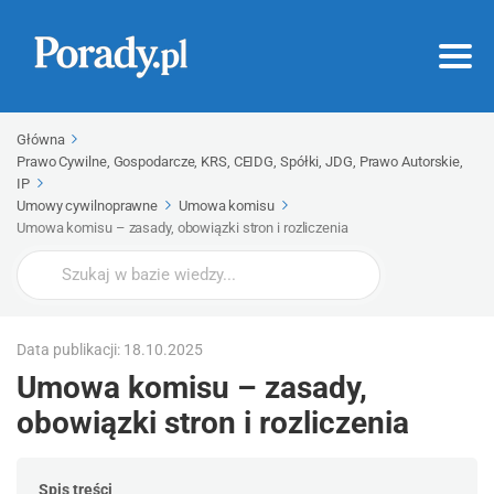
Główna
Prawo Cywilne, Gospodarcze, KRS, CEIDG, Spółki, JDG, Prawo Autorskie,
IP
Umowy cywilnoprawne
Umowa komisu
Umowa komisu – zasady, obowiązki stron i rozliczenia
Wyszukaj
Data publikacji: 18.10.2025
Umowa komisu – zasady,
obowiązki stron i rozliczenia
Spis treści