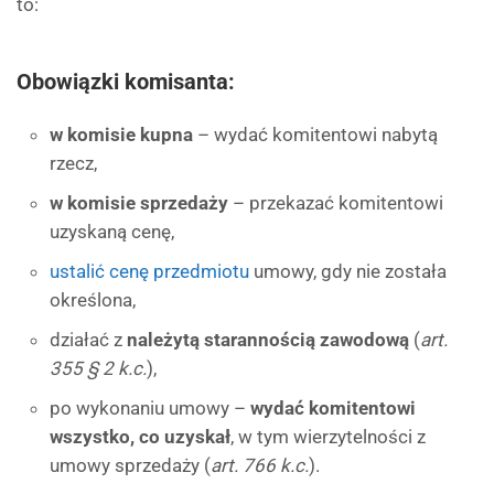
to:
Obowiązki komisanta:
w komisie kupna
– wydać komitentowi nabytą
rzecz,
w komisie sprzedaży
– przekazać komitentowi
uzyskaną cenę,
ustalić cenę przedmiotu
umowy, gdy nie została
określona,
działać z
należytą starannością zawodową
(
art.
355 § 2 k.c.
),
po wykonaniu umowy –
wydać komitentowi
wszystko, co uzyskał
, w tym wierzytelności z
umowy sprzedaży (
art. 766 k.c.
).