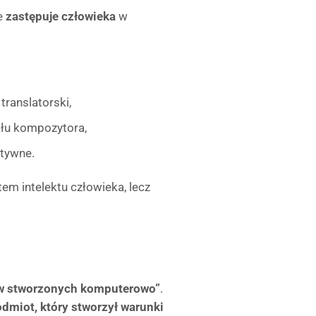
ie
zastępuje człowieka
w
ranslatorski,
łu kompozytora,
atywne.
em intelektu człowieka, lecz
w stworzonych komputerowo”
.
dmiot, który stworzył warunki