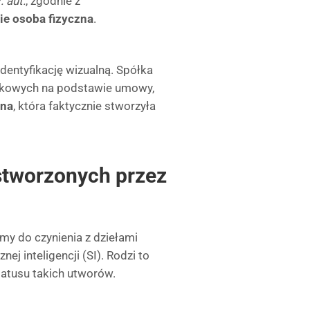
. aut.
, zgodnie z
ie osoba fizyczna
.
entyfikację wizualną. Spółka
ątkowych na podstawie umowy,
zna
, która faktycznie stworzyła
stworzonych przez
my do czynienia z dziełami
ej inteligencji (SI). Rodzi to
tatusu takich utworów.