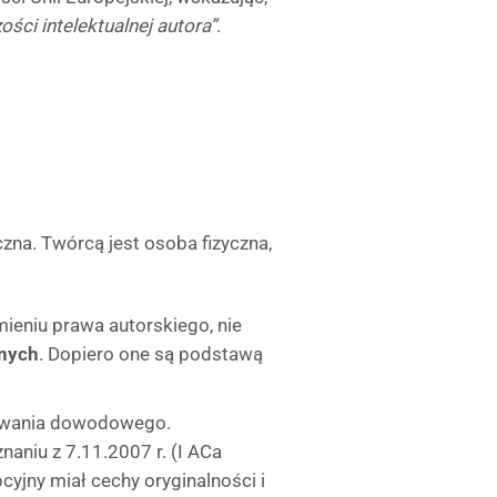
ości intelektualnej autora”
.
czna. Twórcą jest osoba fizyczna,
ieniu prawa autorskiego, nie
znych
. Dopiero one są podstawą
powania dowodowego.
aniu z 7.11.2007 r. (I ACa
cyjny miał cechy oryginalności i