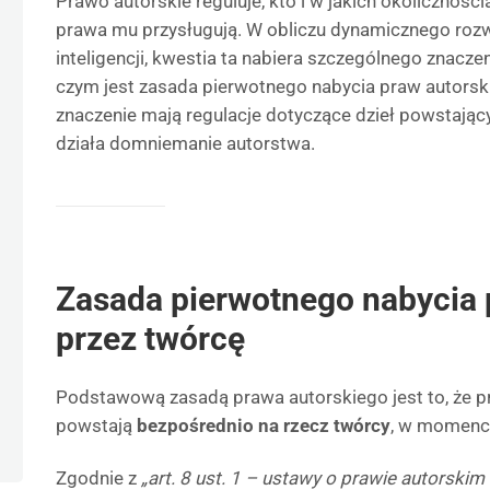
Prawo autorskie reguluje, kto i w jakich okoliczności
prawa mu przysługują. W obliczu dynamicznego rozwo
inteligencji, kwestia ta nabiera szczególnego znacz
czym jest zasada pierwotnego nabycia praw autorski
znaczenie mają regulacje dotyczące dzieł powstającyc
działa domniemanie autorstwa.
Zasada pierwotnego nabycia 
przez twórcę
Podstawową zasadą prawa autorskiego jest to, że p
powstają
bezpośrednio na rzecz twórcy
, w momenci
Zgodnie z
„art. 8 ust. 1 – ustawy o prawie autorski