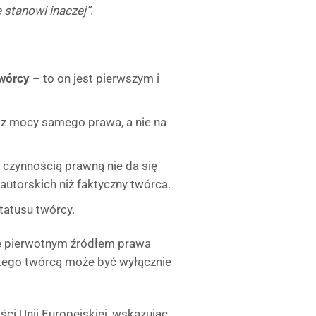
e stanowi inaczej”
.
twórcy
– to on jest pierwszym i
li z mocy samego prawa, a nie na
 czynnością prawną nie da się
utorskich niż faktyczny twórca.
tatusu twórcy.
że pierwotnym źródłem prawa
atego twórcą może być wyłącznie
i Unii Europejskiej, wskazując,