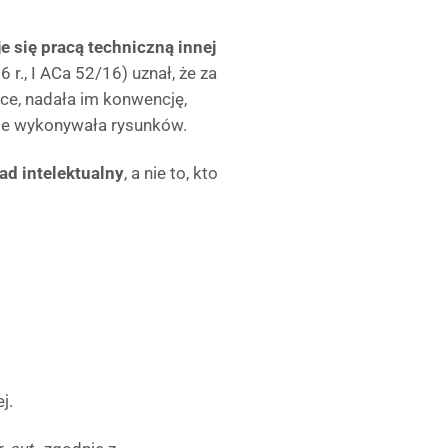
e się pracą techniczną innej
r., I ACa 52/16) uznał, że za
ce, nadała im konwencję,
nie wykonywała rysunków.
ad intelektualny
, a nie to, kto
j.