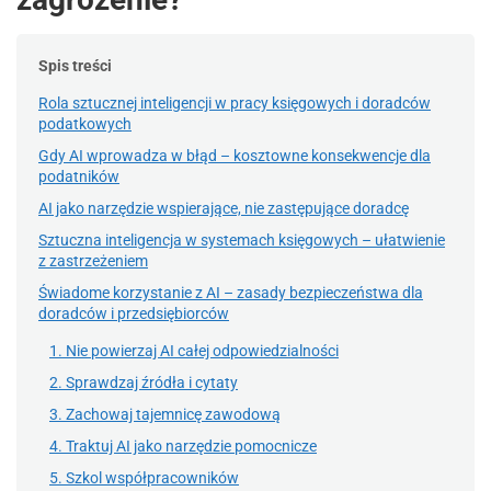
Spis treści
Rola sztucznej inteligencji w pracy księgowych i doradców
podatkowych
Gdy AI wprowadza w błąd – kosztowne konsekwencje dla
podatników
AI jako narzędzie wspierające, nie zastępujące doradcę
Sztuczna inteligencja w systemach księgowych – ułatwienie
z zastrzeżeniem
Świadome korzystanie z AI – zasady bezpieczeństwa dla
doradców i przedsiębiorców
1. Nie powierzaj AI całej odpowiedzialności
2. Sprawdzaj źródła i cytaty
3. Zachowaj tajemnicę zawodową
4. Traktuj AI jako narzędzie pomocnicze
5. Szkol współpracowników