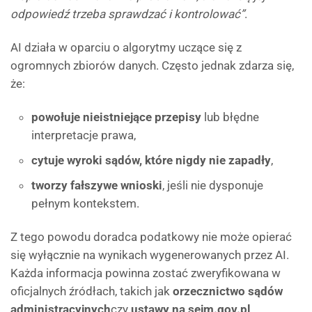
odpowiedź trzeba sprawdzać i kontrolować”
.
AI działa w oparciu o algorytmy uczące się z
ogromnych zbiorów danych. Często jednak zdarza się,
że:
powołuje nieistniejące przepisy
lub błędne
interpretacje prawa,
cytuje wyroki sądów, które nigdy nie zapadły
,
tworzy fałszywe wnioski
, jeśli nie dysponuje
pełnym kontekstem.
Z tego powodu doradca podatkowy nie może opierać
się wyłącznie na wynikach wygenerowanych przez AI.
Każda informacja powinna zostać zweryfikowana w
oficjalnych źródłach, takich jak
orzecznictwo sądów
administracyjnych
czy
ustawy na sejm.gov.pl
.