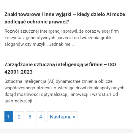
Znaki towarowe i inne wyjątki – kiedy dzieło AI może
podlegać ochronie prawnej?
Rozwój sztucznej inteligencji sprawił, że coraz więcej firm
korzysta z generatywnych narzędzi do tworzenia grafik,
sloganów czy muzyki. Jednak nie...
Zarządzanie sztuczną inteligencją w firmie – ISO
42001:2023
Sztuczna inteligencja (AI) dynamicznie zmienia oblicze
współczesnego biznesu, otwierając drzwi do niespotykanych
dotąd możliwości optymalizacji, innowacji i wzrostu.1 Od
automatyzacji...
Strona
Strona
Strona
Strona
1
2
3
4
Następna »