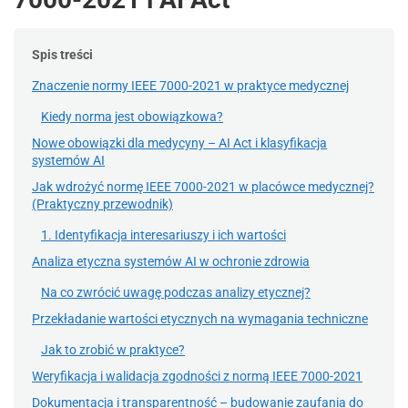
Spis treści
Znaczenie normy IEEE 7000-2021 w praktyce medycznej
Kiedy norma jest obowiązkowa?
Nowe obowiązki dla medycyny – AI Act i klasyfikacja
systemów AI
Jak wdrożyć normę IEEE 7000-2021 w placówce medycznej?
(Praktyczny przewodnik)
1. Identyfikacja interesariuszy i ich wartości
Analiza etyczna systemów AI w ochronie zdrowia
Na co zwrócić uwagę podczas analizy etycznej?
Przekładanie wartości etycznych na wymagania techniczne
Jak to zrobić w praktyce?
Weryfikacja i walidacja zgodności z normą IEEE 7000-2021
Dokumentacja i transparentność – budowanie zaufania do