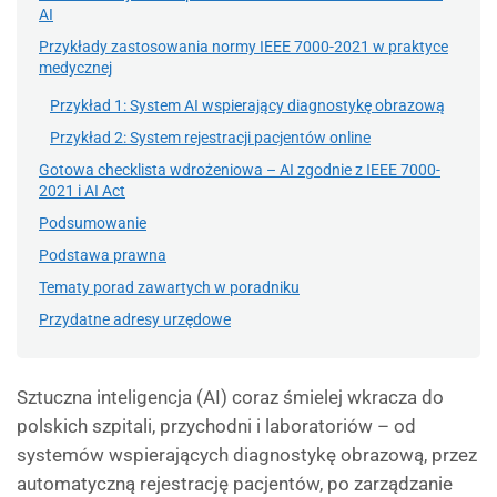
AI
Przykłady zastosowania normy IEEE 7000-2021 w praktyce
medycznej
Przykład 1: System AI wspierający diagnostykę obrazową
Przykład 2: System rejestracji pacjentów online
Gotowa checklista wdrożeniowa – AI zgodnie z IEEE 7000-
2021 i AI Act
Podsumowanie
Podstawa prawna
Tematy porad zawartych w poradniku
Przydatne adresy urzędowe
Sztuczna inteligencja (AI) coraz śmielej wkracza do
polskich szpitali, przychodni i laboratoriów – od
systemów wspierających diagnostykę obrazową, przez
automatyczną rejestrację pacjentów, po zarządzanie