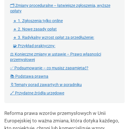
🗂 Zmiany proceduralne – łatwiejsze zgłoszenia, wyższe
opłaty
🔹 1. Zgłoszenia tylko online
🔹 2. Nowe zasady opłat
🔹 3. Radykalny wzrost opłat za przedłużenie:
🧩 Przykład praktyczny:
⚖️ Konieczne zmiany w ustawie – Prawo własności
przemysłowej
✅ Podsumowanie – co musisz zapamiętać?
📚 Podstawa prawna
🔖Tematy porad zawartych w poradniku
🔗 Przydatne źródła urzędowe
Reforma prawa wzorów przemysłowych w Unii
Europejskiej to ważna zmiana, która dotyka każdego,
kto projektuje, chroni lub komercjalizuje wzory