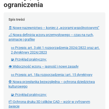
ograniczenia
Spis treści
🧾 Nowe nazewnictwo – koniec z „wzorami wspólnotowymi”
📐 Nowa definicja wzoru przemysłowego – czas na ruch,
animację i grafikę
📜 Przepis: art. 3 pkt 1 rozporządzenia 2024/2822 oraz art.
2 dyrektywy 2024/2823
🧩 Przykład praktyczny:
👁 Widoczność wzoru – jasność i nowe zasady
📜 Przepis: art. 18a rozporządzenia i art. 15 dyrektywy
🛑 Nowa przesłanka bezwzględna – ochrona dziedzictwa
kulturowego
🧩 Przykład praktyczny:
📦 Ochrona druku 3D i plików CAD – wzór w cyfrowym
świecie