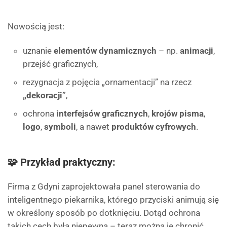
Nowością jest:
uznanie
elementów dynamicznych
– np.
animacji
,
przejść graficznych,
rezygnacja z pojęcia „ornamentacji” na rzecz
„dekoracji”
,
ochrona
interfejsów graficznych
,
krojów pisma
,
logo
,
symboli
, a nawet
produktów cyfrowych
.
🧩 Przykład praktyczny:
Firma z Gdyni zaprojektowała panel sterowania do
inteligentnego piekarnika, którego przyciski animują się
w określony sposób po dotknięciu. Dotąd ochrona
takich cech była niepewna – teraz można je chronić