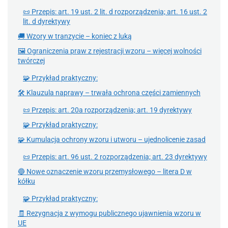
📜 Przepis: art. 19 ust. 2 lit. d rozporządzenia; art. 16 ust. 2
lit. d dyrektywy
🚚 Wzory w tranzycie – koniec z luką
🖼 Ograniczenia praw z rejestracji wzoru – więcej wolności
twórczej
🧩 Przykład praktyczny:
🛠 Klauzula naprawy – trwała ochrona części zamiennych
📜 Przepis: art. 20a rozporządzenia; art. 19 dyrektywy
🧩 Przykład praktyczny:
🧩 Kumulacja ochrony wzoru i utworu – ujednolicenie zasad
📜 Przepis: art. 96 ust. 2 rozporządzenia; art. 23 dyrektywy
🔵 Nowe oznaczenie wzoru przemysłowego – litera D w
kółku
🧩 Przykład praktyczny:
🧾 Rezygnacja z wymogu publicznego ujawnienia wzoru w
UE