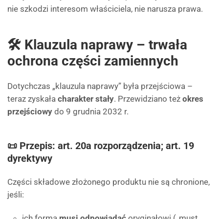
nie szkodzi interesom właściciela, nie narusza prawa.
🛠 Klauzula naprawy – trwała
ochrona części zamiennych
Dotychczas „klauzula naprawy” była przejściowa –
teraz zyskała
charakter stały
. Przewidziano też
okres
przejściowy
do 9 grudnia 2032 r.
📜 Przepis: art. 20a rozporządzenia; art. 19
dyrektywy
Części składowe złożonego produktu nie są chronione,
jeśli:
ich forma
musi odpowiadać
oryginałowi („must