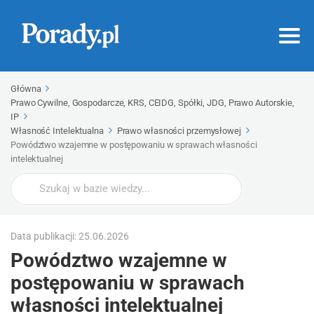
Główna
Prawo Cywilne, Gospodarcze, KRS, CEIDG, Spółki, JDG, Prawo Autorskie,
IP
Własność Intelektualna
Prawo własności przemysłowej
Powództwo wzajemne w postępowaniu w sprawach własności
intelektualnej
Wyszukaj
Data publikacji: 25.06.2026
Powództwo wzajemne w
postępowaniu w sprawach
własności intelektualnej