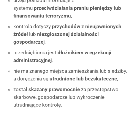
urząd posiada informacje z
systemu
przeciwdziałania praniu pieniędzy lub
finansowaniu terroryzmu
,
kontrola dotyczy
przychodów z nieujawnionych
źródeł
lub
niezgłoszonej działalności
gospodarczej
,
przedsiębiorca jest
dłużnikiem w egzekucji
administracyjnej
,
nie ma znanego miejsca zamieszkania lub siedziby,
a doręczenia są
utrudnione lub bezskuteczne
,
został
skazany prawomocnie
za przestępstwo
skarbowe, gospodarcze lub wykroczenie
utrudniające kontrolę.