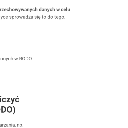
przechowywanych danych w celu
tyce sprowadza się to do tego,
ślonych w RODO.
iczyć
ODO)
zania, np.: