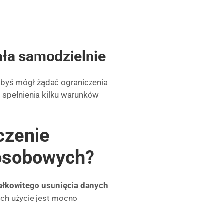
ała samodzielnie
abyś mógł żądać ograniczenia
 spełnienia kilku warunków
czenie
 osobowych?
ałkowitego usunięcia danych
.
ich użycie jest mocno