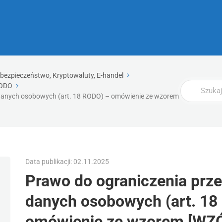
rbezpieczeństwo, Kryptowaluty, E-handel
Wyszukaj
ODO
danych osobowych (art. 18 RODO) – omówienie ze wzorem
Data publikacji: 02.11.2025
Prawo do ograniczenia prz
danych osobowych (art. 18
omówienie ze wzorem [WZ