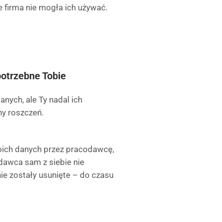
e firma nie mogła ich używać.
potrzebne Tobie
nych, ale Ty nadal ich
ny roszczeń.
oich danych przez pracodawcę,
awca sam z siebie nie
nie zostały usunięte – do czasu