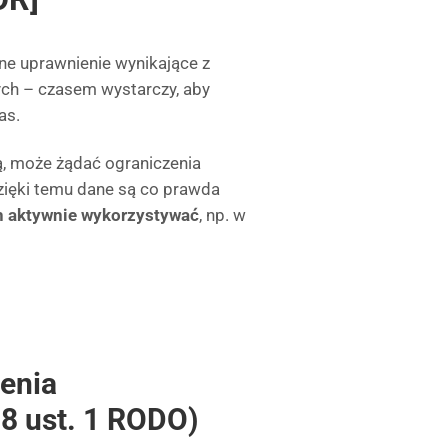
ne uprawnienie wynikające z
ych – czasem wystarczy, aby
as.
ą, może żądać ograniczenia
zięki temu dane są co prawda
h aktywnie wykorzystywać
, np. w
enia
18 ust. 1 RODO)