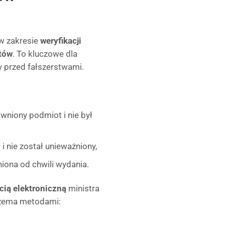
w zakresie
weryfikacji
ntów
. To kluczowe dla
 przed fałszerstwami.
awniony podmiot i nie był
 i nie został unieważniony,
niona od chwili wydania.
ią elektroniczną
ministra
trzema metodami: