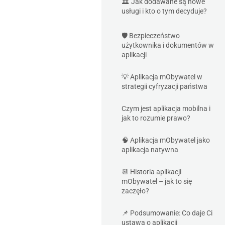
🏛️ Jak dodawane są nowe
usługi i kto o tym decyduje?
🛡️ Bezpieczeństwo
użytkownika i dokumentów w
aplikacji
💡 Aplikacja mObywatel w
strategii cyfryzacji państwa
Czym jest aplikacja mobilna i
jak to rozumie prawo?
🧠 Aplikacja mObywatel jako
aplikacja natywna
📆 Historia aplikacji
mObywatel – jak to się
zaczęło?
📌 Podsumowanie: Co daje Ci
ustawa o aplikacji