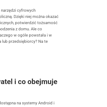
h narzędzi cyfrowych
iczną. Dzięki niej można okazać
icznych, potwierdzić tożsamość
chodzenia z domu. Ale co
laczego w ogóle powstała i w
 lub przedsiębiorcy? Na te
atel i co obejmuje
dostępna na systemy Android i