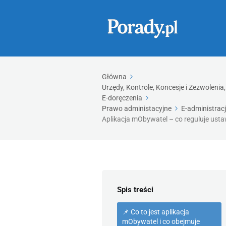
Główna
Urzędy, Kontrole, Koncesje i Zezwolen
E-doręczenia
Prawo administacyjne
E-administrac
Aplikacja mObywatel – co reguluje usta
Spis treści
📌 Co to jest aplikacja
mObywatel i co obejmuje