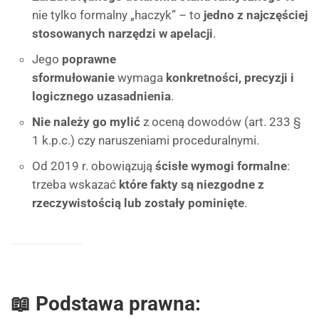
nie tylko formalny „haczyk” – to
jedno z najczęściej
stosowanych narzędzi w apelacji
.
Jego
poprawne
sformułowanie
wymaga
konkretności, precyzji i
logicznego uzasadnienia
.
Nie należy go mylić
z oceną dowodów (art. 233 §
1 k.p.c.) czy naruszeniami proceduralnymi.
Od 2019 r. obowiązują
ścisłe wymogi formalne
:
trzeba wskazać
które fakty są niezgodne z
rzeczywistością lub zostały pominięte
.
📖 Podstawa prawna: