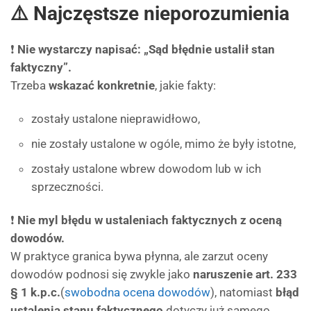
⚠️ Najczęstsze nieporozumienia
❗
Nie wystarczy napisać: „Sąd błędnie ustalił stan
faktyczny”.
Trzeba
wskazać konkretnie
, jakie fakty:
zostały ustalone nieprawidłowo,
nie zostały ustalone w ogóle, mimo że były istotne,
zostały ustalone wbrew dowodom lub w ich
sprzeczności.
❗
Nie myl błędu w ustaleniach faktycznych z oceną
dowodów.
W praktyce granica bywa płynna, ale zarzut oceny
dowodów podnosi się zwykle jako
naruszenie art. 233
§ 1 k.p.c.
(
swobodna ocena dowodów
), natomiast
błąd
ustalenia stanu faktycznego
dotyczy już samego