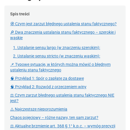
Spis treści
🧭 Czym jest zarzut błędnego ustalenia stanu faktycznego?
🔎 Dwa znaczenia ustalania stanu faktycznego – szerokie i
wąskie
1. Ustalanie sensu largo (w znaczeniu szerokim):
2. Ustalanie sensu stricto (w znaczeniu wąskim):
📌 Typowe sytuacje, w których można mówić o błędnym
ustaleniu stanu faktycznego
🧠 Przykład 1: Spór o zapłatę za dostawę
🧠 Przykład 2: Rozwód z orzeczeniem winy
⚖️ Czym zarzut błędnego ustalenia stanu faktycznego NIE
jest?
⚠️ Najczęstsze nieporozumienia
Chaos pojęciowy – różne nazwy, ten sam zarzut?
⚖️ Aktualne brzmienie art. 368 § 1¹ k.p.c. – wymóg precyzji