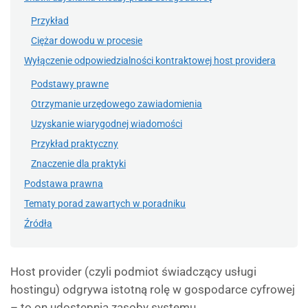
Przykład
Ciężar dowodu w procesie
Wyłączenie odpowiedzialności kontraktowej host providera
Podstawy prawne
Otrzymanie urzędowego zawiadomienia
Uzyskanie wiarygodnej wiadomości
Przykład praktyczny
Znaczenie dla praktyki
Podstawa prawna
Tematy porad zawartych w poradniku
Źródła
Host provider (czyli podmiot świadczący usługi
hostingu) odgrywa istotną rolę w gospodarce cyfrowej
– to on udostępnia zasoby systemu