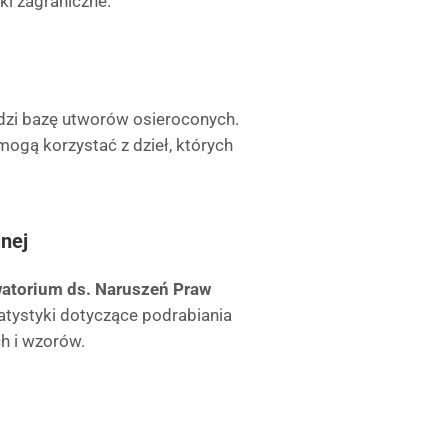
ki zagraniczne.
dzi bazę utworów osieroconych.
 mogą korzystać z dzieł, których
nej
watorium ds. Naruszeń Praw
tatystyki dotyczące podrabiania
h i wzorów.