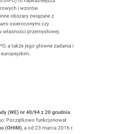
 (EUIPO) to najważniejsza
arowych i wzorów
inne obszary związane z
orami osieroconymi czy
aw własności przemysłowej.
O, a także jego główne zadania i
 europejskim.
dy (WE) nr 40/94 z 20 grudnia
o. Początkowo funkcjonował
go (OHIM)
, a od 23 marca 2016 r.