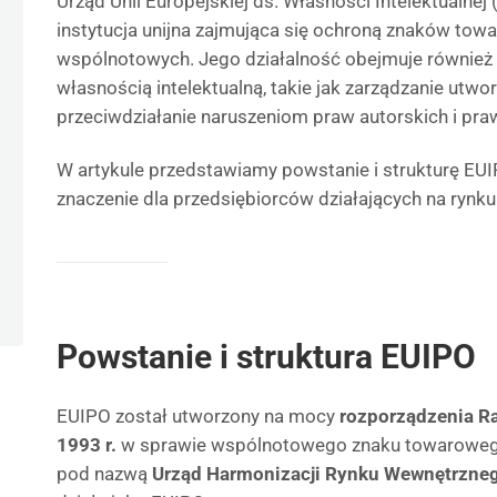
Urząd Unii Europejskiej ds. Własności Intelektualnej
instytucja unijna zajmująca się ochroną znaków tow
wspólnotowych. Jego działalność obejmuje również 
własnością intelektualną, takie jak zarządzanie utw
przeciwdziałanie naruszeniom praw autorskich i pr
W artykule przedstawiamy powstanie i strukturę EUIP
znaczenie dla przedsiębiorców działających na rynku
Powstanie i struktura EUIPO
EUIPO został utworzony na mocy
rozporządzenia Ra
1993 r.
w sprawie wspólnotowego znaku towaroweg
pod nazwą
Urząd Harmonizacji Rynku Wewnętrzne