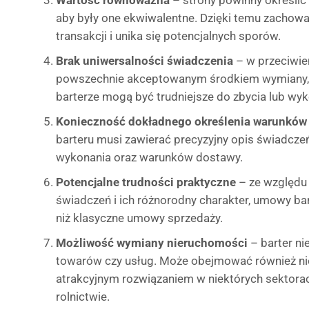
Wartość równoważna
– strony powinny określić
aby były one ekwiwalentne. Dzięki temu zacho
transakcji i unika się potencjalnych sporów.
Brak uniwersalności świadczenia
– w przeciwień
powszechnie akceptowanym środkiem wymiany, 
barterze mogą być trudniejsze do zbycia lub wyk
Konieczność dokładnego określenia warunków 
barteru musi zawierać precyzyjny opis świadczeń,
wykonania oraz warunków dostawy.
Potencjalne trudności praktyczne
– ze względu
świadczeń i ich różnorodny charakter, umowy ba
niż klasyczne umowy sprzedaży.
Możliwość wymiany nieruchomości
– barter ni
towarów czy usług. Może obejmować również ni
atrakcyjnym rozwiązaniem w niektórych sektorac
rolnictwie.