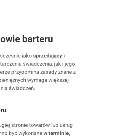
owie barteru
nocześnie jako
sprzedający i
arczenia świadczenia, jak i jego
ierze przypomina zasady znane z
 pieniężnych wymaga większej
ania świadczeń.
eru
giej stronie towarów lub usług
inno być wykonane
w terminie,