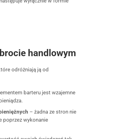
 następuje wyłącznie w formie
obrocie handlowym
tóre odróżniają ją od
mentem barteru jest wzajemne
pieniądza.
pieniężnych
– żadna ze stron nie
je poprzez wykonanie