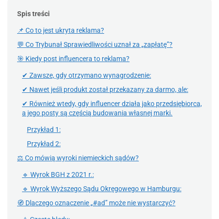
Spis treści
📌 Co to jest ukryta reklama?
💬 Co Trybunał Sprawiedliwości uznał za „zapłatę”?
🎯 Kiedy post influencera to reklama?
✔ Zawsze, gdy otrzymano wynagrodzenie:
✔ Nawet jeśli produkt został przekazany za darmo, ale:
✔ Również wtedy, gdy influencer działa jako przedsiębiorca,
a jego posty są częścią budowania własnej marki.
Przykład 1:
Przykład 2:
⚖ Co mówią wyroki niemieckich sądów?
🔹 Wyrok BGH z 2021 r.:
🔹 Wyrok Wyższego Sądu Okręgowego w Hamburgu:
🧭 Dlaczego oznaczenie „#ad” może nie wystarczyć?