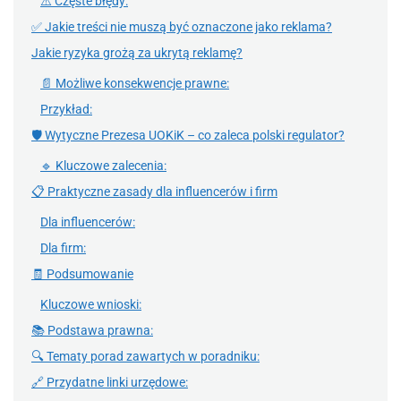
⚠️ Częste błędy:
✅ Jakie treści nie muszą być oznaczone jako reklama?
Jakie ryzyka grożą za ukrytą reklamę?
📄 Możliwe konsekwencje prawne:
Przykład:
🛡️ Wytyczne Prezesa UOKiK – co zaleca polski regulator?
🔹 Kluczowe zalecenia:
📋 Praktyczne zasady dla influencerów i firm
Dla influencerów:
Dla firm:
🧾 Podsumowanie
Kluczowe wnioski:
📚 Podstawa prawna:
🔍 Tematy porad zawartych w poradniku:
🔗 Przydatne linki urzędowe: