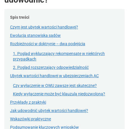
Spis treści
Czym jest ubytek wartości handlowej?
Ewolucja stanowiska sądów
Rozbieżności w doktrynie – dwa podejścia
1. Pogląd wykluczający rekompensatę w niektórych
przypadkach
2. Pogląd rozszerzający odpowiedzialność
Ubytek wartości handlowej w ubezpieczeniach AC
Czy wyłączenie w OWU zawsze jest skuteczne?
Kiedy wyłączenie może być klauzulą niedozwoloną?
Przykłady z praktyki
Jak udowodnić ubytek wartości handlowej?
Wskazówki praktyczne
Podsumowanie kluczowych wniosków