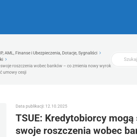
, AML, Finanse i Ubezpieczenia, Dotacje, Sygnaliści
Wyszukaj
ki
 swoje roszczenia wobec banków – co zmienia nowy wyrok
ać umowy cesji
Data publikacji: 12.10.2025
TSUE: Kredytobiorcy mogą
swoje roszczenia wobec ba