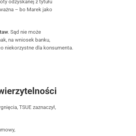
ty odzyskanej z tytułu
ieważna – bo Marek jako
staw
. Sąd nie może
ak, na wniosek banku,
co niekorzystne dla konsumenta.
wierzytelności
gnięcia, TSUE zaznaczył,
 umowy,