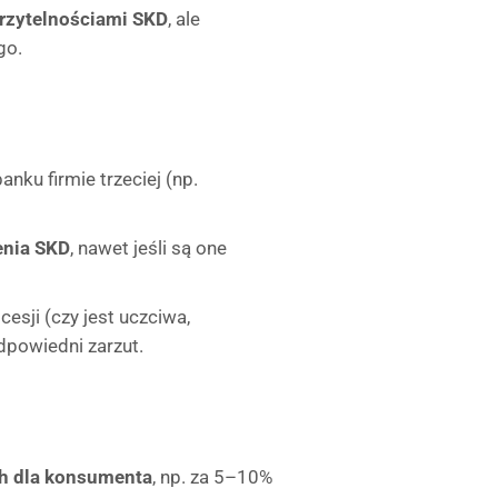
erzytelnościami SKD
, ale
go.
nku firmie trzeciej (np.
enia SKD
, nawet jeśli są one
sji (czy jest uczciwa,
odpowiedni zarzut.
ch dla konsumenta
, np. za 5–10%