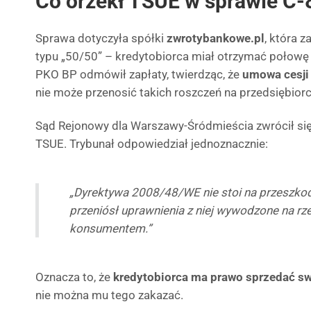
Co orzekł TSUE w sprawie C-
Sprawa dotyczyła spółki
zwrotybankowe.pl
, która
typu „50/50” – kredytobiorca miał otrzymać połowę
PKO BP odmówił zapłaty, twierdząc, że
umowa cesji
nie może przenosić takich roszczeń na przedsiębiorc
Sąd Rejonowy dla Warszawy-Śródmieścia zwrócił się 
TSUE. Trybunał odpowiedział jednoznacznie:
„Dyrektywa 2008/48/WE nie stoi na przeszko
przeniósł uprawnienia z niej wywodzone na rze
konsumentem.”
Oznacza to, że
kredytobiorca ma prawo sprzedać s
nie można mu tego zakazać.