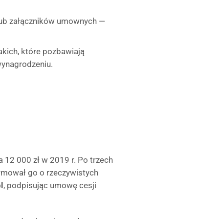
ub załączników umownych —
takich, które pozbawiają
wynagrodzeniu.
 12 000 zł w 2019 r. Po trzech
ormował go o rzeczywistych
l
, podpisując umowę cesji