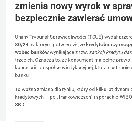
zmienia nowy wyrok w spraw
bezpiecznie zawierać umow
Unijny Trybunał Sprawiedliwości (TSUE) wydał prz
80/24
, w którym potwierdził, że
kredytobiorcy mogą
wobec banków
wynikające z tzw.
sankcji kredytu d
trzecich. Oznacza to, że konsument ma pełne prawo 
kancelarii lub spółce windykacyjnej, która następnie
banku.
To ważna zmiana dla rynku, który od kilku lat dynam
kredytowych — po „frankowiczach” i sporach o WIB
SKD
.