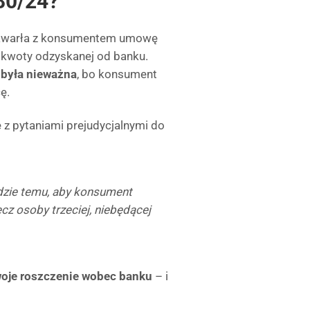
80/24?
 zawarła z konsumentem umowę
 kwoty odzyskanej od banku.
 była nieważna
, bo konsument
ę.
z pytaniami prejudycjalnymi do
dzie temu, aby konsument
cz osoby trzeciej, niebędącej
woje roszczenie wobec banku
– i