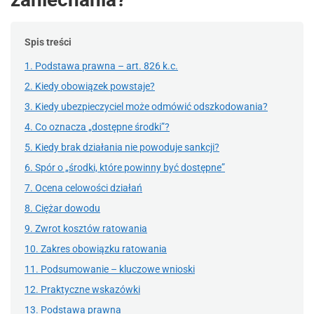
Spis treści
1. Podstawa prawna – art. 826 k.c.
2. Kiedy obowiązek powstaje?
3. Kiedy ubezpieczyciel może odmówić odszkodowania?
4. Co oznacza „dostępne środki”?
5. Kiedy brak działania nie powoduje sankcji?
6. Spór o „środki, które powinny być dostępne”
7. Ocena celowości działań
8. Ciężar dowodu
9. Zwrot kosztów ratowania
10. Zakres obowiązku ratowania
11. Podsumowanie – kluczowe wnioski
12. Praktyczne wskazówki
13. Podstawa prawna