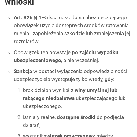
wnioski
Art. 826 § 1–5 k.c.
nakłada na ubezpieczającego
obowiązek użycia dostępnych środków ratowania
mienia i zapobieżenia szkodzie lub zmniejszenia jej
rozmiarów.
Obowiązek ten powstaje
po zajściu wypadku
ubezpieczeniowego
, a nie wcześniej.
Sankcja
w postaci wyłączenia odpowiedzialności
ubezpieczyciela występuje tylko wtedy, gdy:
brak działań wynikał z
winy umyślnej lub
rażącego niedbalstwa
ubezpieczającego lub
ubezpieczonego,
istniały realne,
dostępne środki
do podjęcia
działań,
wystąpił
związek przyczynowy
między