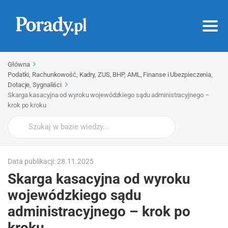
Główna
Podatki, Rachunkowość, Kadry, ZUS, BHP, AML, Finanse i Ubezpieczenia,
Dotacje, Sygnaliści
Skarga kasacyjna od wyroku wojewódzkiego sądu administracyjnego –
krok po kroku
Wyszukaj
Data publikacji: 28.11.2025
Skarga kasacyjna od wyroku
wojewódzkiego sądu
administracyjnego – krok po
kroku