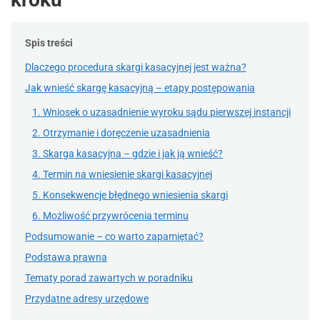
Spis treści
Dlaczego procedura skargi kasacyjnej jest ważna?
Jak wnieść skargę kasacyjną – etapy postępowania
1. Wniosek o uzasadnienie wyroku sądu pierwszej instancji
2. Otrzymanie i doręczenie uzasadnienia
3. Skarga kasacyjna – gdzie i jak ją wnieść?
4. Termin na wniesienie skargi kasacyjnej
5. Konsekwencje błędnego wniesienia skargi
6. Możliwość przywrócenia terminu
Podsumowanie – co warto zapamiętać?
Podstawa prawna
Tematy porad zawartych w poradniku
Przydatne adresy urzędowe