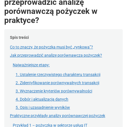
przeprowadzić analizę
porównawczą pożyczek w
praktyce?
Spis treści
Co to znaczy, że pożyczka musi być „rynkowa”?
Jak przeprowadzić analizę porównawczą pożyczek?
Najważniejsze etapy:
1. Ustalenie rzeczywistego charakteru transakcji
2. Zidentyfikowanie porównywalnych transakcji
3. Wyznaczenie kryteriów porównywalności
4. Dobór i aktualizacja danych
5. Opis i uzasadnienie wyników
Praktyczne przykłady analizy porównawczej pożyczek
Przykład 1 – pożyczka w sektorze usług IT