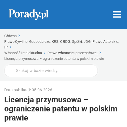
Główna
Prawo Cywilne, Gospodarcze, KRS, CEIDG, Spółki, JDG, Prawo Autorskie,
IP
Własność Intelektualna
Prawo własności przemysłowej
Licencja przymusowa – ograniczenie patentu w polskim prawie
Wyszukaj
Data publikacji: 05.06.2026
Licencja przymusowa –
ograniczenie patentu w polskim
prawie