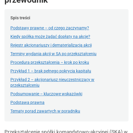
Spis treści
Podstawy prawne – od czego zaczynamy?
Kiedy spółka może żądać dopłaty na akcje?
Rejestr akcjonariuszy i dematerializacja akcji
Terminy wydania akcji w SA po przekształceniu
Procedura przekształcenia – krok po kroku
Przykład 1 – brak pełnego pokrycia kapitału
Przykład 2 – akcjonariusz nieuczestniczący w
przekształceniu
Podsumowanie – kluczowe wskazówki
Podstawa prawna
Tematy porad zawartych w poradniku
Przekształcenie spółki komandytowo-akcyjnej (SKA) w