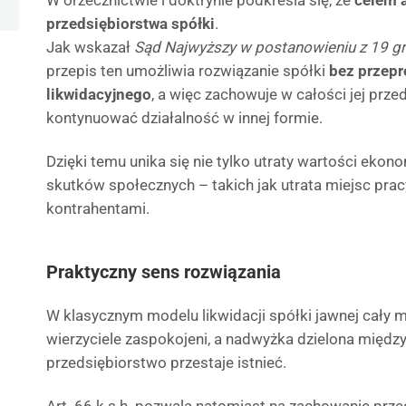
W orzecznictwie i doktrynie podkreśla się, że
celem a
przedsiębiorstwa spółki
.
Jak wskazał
Sąd Najwyższy w postanowieniu z 19 gr
przepis ten umożliwia rozwiązanie spółki
bez przep
likwidacyjnego
, a więc zachowuje w całości jej prze
kontynuować działalność w innej formie.
Dzięki temu unika się nie tylko utraty wartości ekono
skutków społecznych – takich jak utrata miejsc pracy
kontrahentami.
Praktyczny sens rozwiązania
W klasycznym modelu likwidacji spółki jawnej cały m
wierzyciele zaspokojeni, a nadwyżka dzielona międz
przedsiębiorstwo przestaje istnieć.