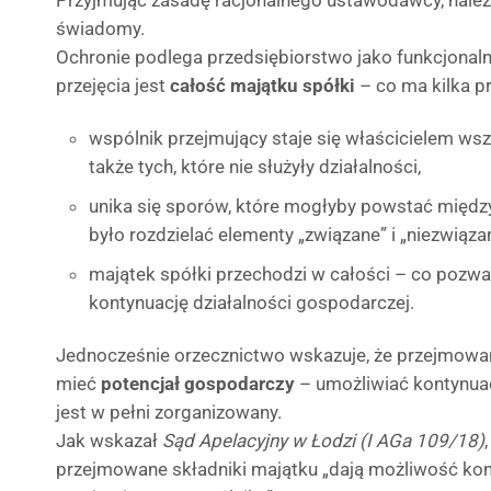
Przyjmując zasadę racjonalnego ustawodawcy, należy
świadomy.
Ochronie podlega przedsiębiorstwo jako funkcjonal
przejęcia jest
całość majątku spółki
– co ma kilka p
wspólnik przejmujący staje się właścicielem ws
także tych, które nie służyły działalności,
unika się sporów, które mogłyby powstać międz
było rozdzielać elementy „związane” i „niezwiązan
majątek spółki przechodzi w całości – co pozwa
kontynuację działalności gospodarczej.
Jednocześnie orzecznictwo wskazuje, że przejmowa
mieć
potencjał gospodarczy
– umożliwiać kontynuacj
jest w pełni zorganizowany.
Jak wskazał
Sąd Apelacyjny w Łodzi (I AGa 109/18)
przejmowane składniki majątku „dają możliwość kon