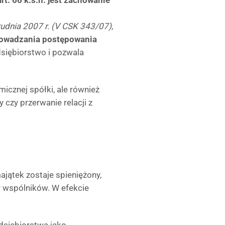
rt. 66 k.s.h. jest zachowanie
udnia 2007 r. (V CSK 343/07)
,
rowadzania postępowania
dsiębiorstwo i pozwala
micznej spółki, ale również
 czy przerwanie relacji z
ajątek zostaje spieniężony,
y wspólników. W efekcie