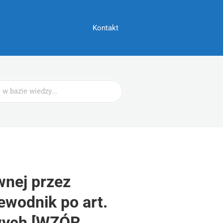
Kontakt
wnej przez
ewodnik po art.
wych [WZÓR