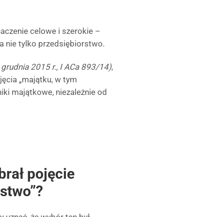
czenie celowe i szerokie –
 a nie tylko przedsiębiorstwo.
grudnia 2015 r., I ACa 893/14)
,
jęcia „majątku, w tym
iki majątkowe, niezależnie od
rał pojęcie
rstwo”?