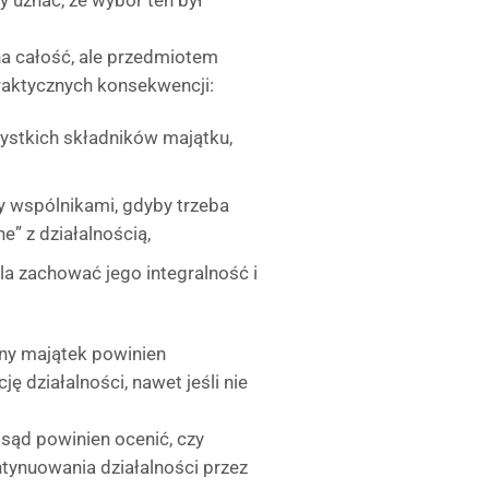
 uznać, że wybór ten był
na całość, ale przedmiotem
raktycznych konsekwencji:
zystkich składników majątku,
y wspólnikami, gdyby trzeba
e” z działalnością,
la zachować jego integralność i
ny majątek powinien
ę działalności, nawet jeśli nie
, sąd powinien ocenić, czy
tynuowania działalności przez