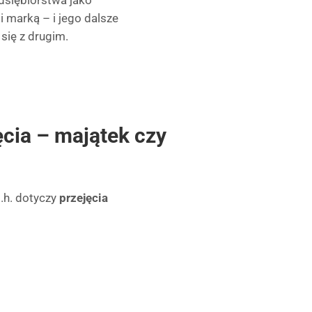
dsiębiorstwa jako
 marką – i jego dalsze
się z drugim.
ęcia – majątek czy
s.h. dotyczy
przejęcia