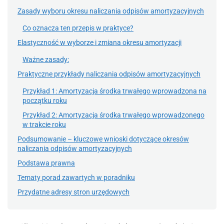
Zasady wyboru okresu naliczania odpisów amortyzacyjnych
Co oznacza ten przepis w praktyce?
Elastyczność w wyborze i zmiana okresu amortyzacji
Ważne zasady:
Praktyczne przykłady naliczania odpisów amortyzacyjnych
Przykład 1: Amortyzacja środka trwałego wprowadzona na
początku roku
Przykład 2: Amortyzacja środka trwałego wprowadzonego
w trakcie roku
Podsumowanie – kluczowe wnioski dotyczące okresów
naliczania odpisów amortyzacyjnych
Podstawa prawna
Tematy porad zawartych w poradniku
Przydatne adresy stron urzędowych