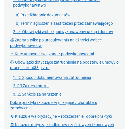
podwykonawstwo
a) Przedkładanie dokumentów:
b) Termin zgłoszenia zastrzeżeń przez zamawiającego
2. 🔗 Obowiązki wobec podwykonawców usług i dostaw
💰 Zapłata tylko po uregulowaniu należności wobec
podwykonawców
⚠️ Kary umowne związane z podwykonawcami
👷 Obowiązki dotyczące zatrudnienia na podstawie umowy o
pracę – art. 438 p.z.p.
1. 📁 Sposób dokumentowania zatrudnienia
2. 🕵️‍♂️ Zakres kontroli
3. ⚠️ Sankcje za naruszenie
Dobre praktyki i klauzule wynikające z charakteru
zamówienia
🔄 Klauzule waloryzacyjne – rozszerzenie i dobre praktyki
🧾 Klauzule dotyczące odbiorów częściowych i końcowych