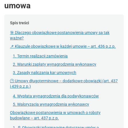
umowa
Spis treści
🎯 Dlaczego obowiązkowe postanowienia umowy są tak
ważne?
📌 Klauzule obowiązkowe w każdej umowie – art. 436 p.z.p.
1. Termin realizacji zamówienia
2. Warunki zapłaty wynagrodzenia wykonawcy
3. Zasady naliczania kar umownych
🕒 Umowy długoterminowe – dodatkowe obowiązki (art. 437
i 439 p.z.p.)
4. Wypłata wynagrodzenia dla podwykonawców
5. Waloryzacja wynagrodzenia wykonawcy
Obowiązkowe postanowienia w umowach o roboty
budowlane – art. 437 p.z.p.
1. 📄 Obowiązki informacyjne dotyczące umów o