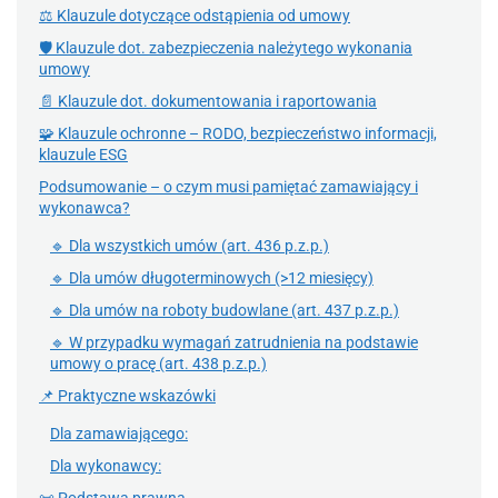
⚖ Klauzule dotyczące odstąpienia od umowy
🛡 Klauzule dot. zabezpieczenia należytego wykonania
umowy
📄 Klauzule dot. dokumentowania i raportowania
🧩 Klauzule ochronne – RODO, bezpieczeństwo informacji,
klauzule ESG
Podsumowanie – o czym musi pamiętać zamawiający i
wykonawca?
🔹 Dla wszystkich umów (art. 436 p.z.p.)
🔹 Dla umów długoterminowych (>12 miesięcy)
🔹 Dla umów na roboty budowlane (art. 437 p.z.p.)
🔹 W przypadku wymagań zatrudnienia na podstawie
umowy o pracę (art. 438 p.z.p.)
📌 Praktyczne wskazówki
Dla zamawiającego:
Dla wykonawcy: