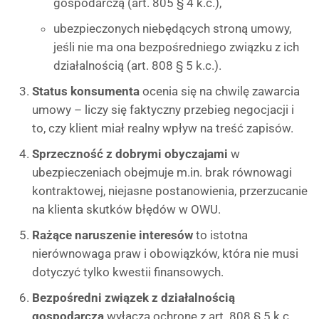
gospodarczą (art. 805 § 4 k.c.),
ubezpieczonych niebędących stroną umowy,
jeśli nie ma ona bezpośredniego związku z ich
działalnością (art. 808 § 5 k.c.).
Status konsumenta
ocenia się na chwilę zawarcia
umowy – liczy się faktyczny przebieg negocjacji i
to, czy klient miał realny wpływ na treść zapisów.
Sprzeczność z dobrymi obyczajami
w
ubezpieczeniach obejmuje m.in. brak równowagi
kontraktowej, niejasne postanowienia, przerzucanie
na klienta skutków błędów w OWU.
Rażące naruszenie interesów
to istotna
nierównowaga praw i obowiązków, która nie musi
dotyczyć tylko kwestii finansowych.
Bezpośredni związek z działalnością
gospodarczą
wyłącza ochronę z art. 808 § 5 k.c.,