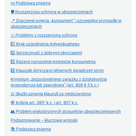
📜 Podstawa prawna
🛡 Rozszerzona ochrona w ubezpieczeniach
📍 Znaczenie pojęcia „konsument” i szczególne przypadki w
ubezpieczeniach
⚠ Problemy z rozszerzoną ochroną
1️⃣ Brak uzgodnienia indywidualnego
2️⃣ Sprzeczność z dobrymi obyczajami
3️⃣ Rażące naruszenie interesów konsumenta
4️⃣ Klauzule dotyczące głównych świadczeń stron
Kryterium „bezpośredniego związku z działalnością
gospodarczą lub zawodową” (art. 808 § 5 k.c.)
⚖ Skutki uznania klauzuli za niedozwoloną
🛑 Kolizja art. 385¹ k.c. i art. 807 k.c.
👥 Problem wielostronnych stosunków ubezpieczeniowych
Podsumowanie – kluczowe wnioski
📚 Podstawa prawna