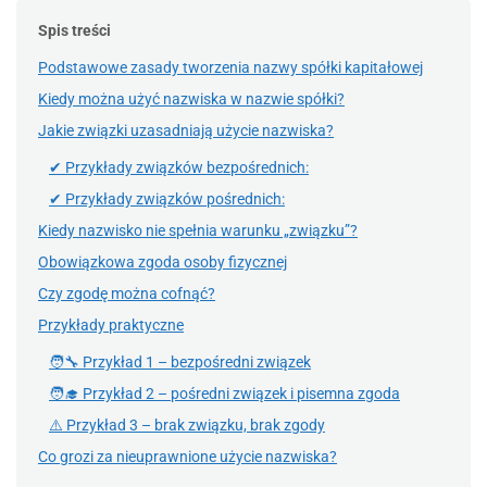
Spis treści
Podstawowe zasady tworzenia nazwy spółki kapitałowej
Kiedy można użyć nazwiska w nazwie spółki?
Jakie związki uzasadniają użycie nazwiska?
✔ Przykłady związków bezpośrednich:
✔ Przykłady związków pośrednich:
Kiedy nazwisko nie spełnia warunku „związku”?
Obowiązkowa zgoda osoby fizycznej
Czy zgodę można cofnąć?
Przykłady praktyczne
🧑‍🔧 Przykład 1 – bezpośredni związek
🧑‍🎓 Przykład 2 – pośredni związek i pisemna zgoda
⚠️ Przykład 3 – brak związku, brak zgody
Co grozi za nieuprawnione użycie nazwiska?