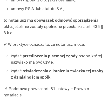
umowy spółki z o.o. (akt notarialny),
umowy P.S.A. lub statutu S.A.,
to
notariusz ma obowiązek odmówić sporządzenia
aktu
, jeżeli nie zostały spełnione przesłanki z art. 435 §
3 k.c.
✔ W praktyce oznacza to, że notariusz może:
żądać
przedłożenia pisemnej zgody
osoby, której
nazwisko ma być użyte,
żądać
oświadczenia o istnieniu związku tej osoby
z działalnością spółki
.
📌 Podstawa prawna: art. 81 ustawy – Prawo o
notariacie