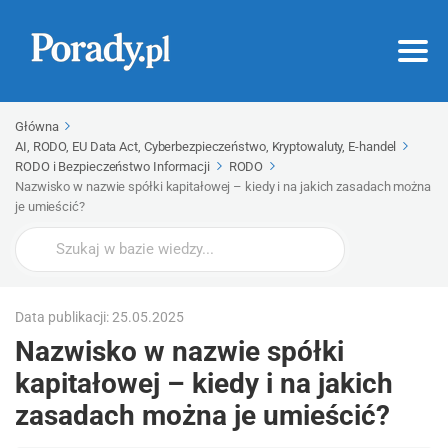
Główna
AI, RODO, EU Data Act, Cyberbezpieczeństwo, Kryptowaluty, E-handel
RODO i Bezpieczeństwo Informacji
RODO
Nazwisko w nazwie spółki kapitałowej – kiedy i na jakich zasadach można
je umieścić?
Wyszukaj
Data publikacji: 25.05.2025
Nazwisko w nazwie spółki
kapitałowej – kiedy i na jakich
zasadach można je umieścić?