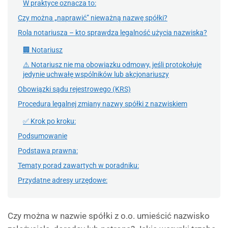
W praktyce oznacza to:
Czy można „naprawić” nieważną nazwę spółki?
Rola notariusza – kto sprawdza legalność użycia nazwiska?
🏢 Notariusz
⚠️ Notariusz nie ma obowiązku odmowy, jeśli protokołuje
jedynie uchwałę wspólników lub akcjonariuszy
Obowiązki sądu rejestrowego (KRS)
Procedura legalnej zmiany nazwy spółki z nazwiskiem
✅ Krok po kroku:
Podsumowanie
Podstawa prawna:
Tematy porad zawartych w poradniku:
Przydatne adresy urzędowe:
Czy można w nazwie spółki z o.o. umieścić nazwisko