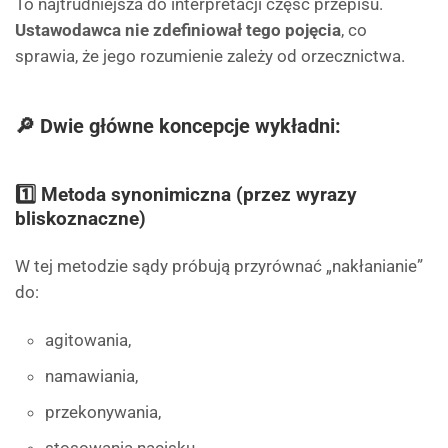
To najtrudniejsza do interpretacji część przepisu.
Ustawodawca nie zdefiniował tego pojęcia
, co
sprawia, że jego rozumienie zależy od orzecznictwa.
🔎 Dwie główne koncepcje wykładni:
1️⃣
Metoda synonimiczna (przez wyrazy
bliskoznaczne)
W tej metodzie sądy próbują przyrównać „nakłanianie”
do:
agitowania,
namawiania,
przekonywania,