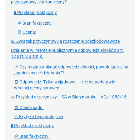
przyczynowy jest konieczny?
🧪 Przykład praktyczny
🔎 Stan faktyczny:
🧾 Ocena:
📊 Związek przyczynowy a roszczenie odszkodowawcze
Działania w interesie publicznym a odpowiedzialność z art.
12 ust. 2 u.z.n.k.
📌 Czy można uniknąć odpowiedzialności, powołując się na
„społeczny cel działania”?
🧾 Odpowiedź: Tylko wyjątkowo – i nie na podstawie
własnej oceny sprawcy
⚖️ Przykład orzeczniczy – SA w Białymstoku, I ACa 1083/15
🧾 Ocena sądu:
⚠️ Krytyka tego podejścia
🧪 Przykład praktyczny
🔎 Stan faktyczny: