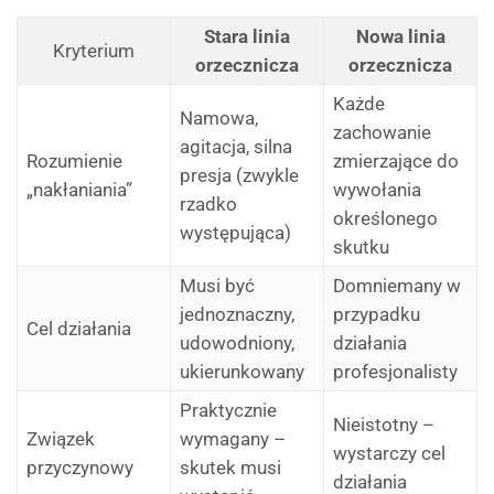
Stara linia
Nowa linia
Kryterium
orzecznicza
orzecznicza
Każde
Namowa,
zachowanie
agitacja, silna
Rozumienie
zmierzające do
presja (zwykle
„nakłaniania”
wywołania
rzadko
określonego
występująca)
skutku
Musi być
Domniemany w
jednoznaczny,
przypadku
Cel działania
udowodniony,
działania
ukierunkowany
profesjonalisty
Praktycznie
Nieistotny –
Związek
wymagany –
wystarczy cel
przyczynowy
skutek musi
działania