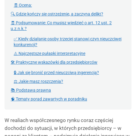
🧾 Ocena:
🔍 Gdzie kończy się ostrzeżenie, a zaczyna delikt?
🧾 Podsumowanie: Co musisz wiedzieć o art. 12 ust. 2
u.z.n.k.?
✅ Kiedy działanie osoby trzeciej stanowi czyn nieuczciwej
konkurencji?
⚠️ Najczęstsze pułapki interpretacyjne
🛠️ Praktyczne wskazówki dla przedsiębiorców
🔒 Jak się bronić przed nieuczciwą ingerencją?
⚖️ Jakie masz roszczenia?
📚 Podstawa prawna
🧠 Tematy porad zawartych w poradniku
W realiach współczesnego rynku coraz częściej
dochodzi do sytuacji, w których przedsiębiorcy – w