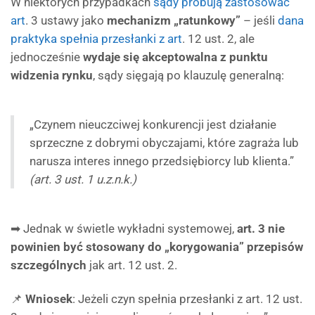
W niektórych przypadkach
sądy próbują zastosować
art
. 3 ustawy jako
mechanizm „ratunkowy”
– jeśli
dana
praktyka spełnia przesłanki z art
. 12 ust. 2, ale
jednocześnie
wydaje się akceptowalna z punktu
widzenia rynku
, sądy sięgają po klauzulę generalną:
„Czynem nieuczciwej konkurencji jest działanie
sprzeczne z dobrymi obyczajami, które zagraża lub
narusza interes innego przedsiębiorcy lub klienta.”
(art. 3 ust. 1 u.z.n.k.)
➡ Jednak w świetle wykładni systemowej,
art. 3 nie
powinien być stosowany do „korygowania” przepisów
szczególnych
jak art. 12 ust. 2.
📌
Wniosek
: Jeżeli czyn spełnia przesłanki z art. 12 ust.