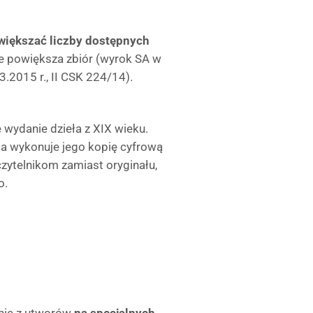
większać liczby dostępnych
ie powiększa zbiór (wyrok SA w
3.2015 r., II CSK 224/14).
 wydanie dzieła z XIX wieku.
cja wykonuje jego kopię cyfrową
zytelnikom zamiast oryginału,
o.