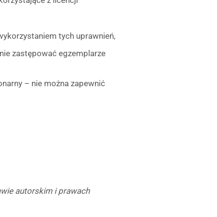
orzystające z licencji
 wykorzystaniem tych uprawnień,
ynie zastępować egzemplarze
jonarny – nie można zapewnić
rawie autorskim i prawach