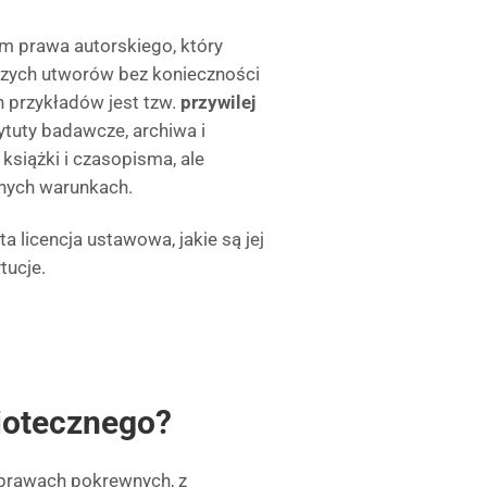
m prawa autorskiego, który
dzych utworów bez konieczności
 przykładów jest tzw.
przywilej
stytuty badawcze, archiwa i
książki i czasopisma, ale
onych warunkach.
 licencja ustawowa, jakie są jej
tucje.
liotecznego?
i prawach pokrewnych, z