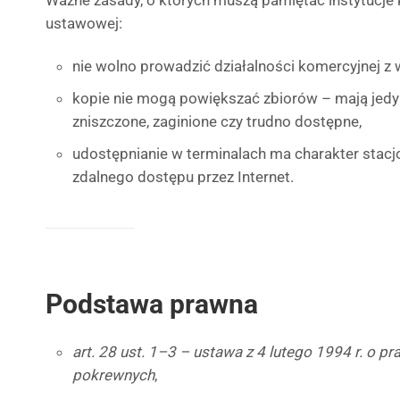
Ważne zasady, o których muszą pamiętać instytucje k
ustawowej:
nie wolno prowadzić działalności komercyjnej z
kopie nie mogą powiększać zbiorów – mają jed
zniszczone, zaginione czy trudno dostępne,
udostępnianie w terminalach ma charakter stac
zdalnego dostępu przez Internet.
Podstawa prawna
art. 28 ust. 1–3 – ustawa z 4 lutego 1994 r. o p
pokrewnych
,