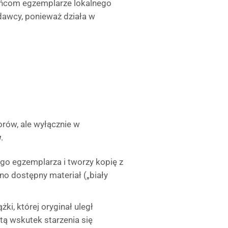
ńcom egzemplarze lokalnego
dawcy, ponieważ działa w
rów, ale wyłącznie w
w
.
ego egzemplarza i tworzy kopię z
o dostępny materiał („biały
żki, której oryginał uległ
atą wskutek starzenia się