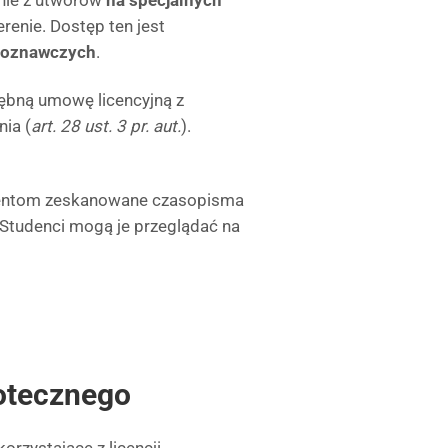
anie z utworów
na specjalnych
erenie. Dostęp ten jest
poznawczych
.
drębną umowę licencyjną z
nia (
art. 28 ust. 3 pr. aut.
).
udentom zeskanowane czasopisma
Studenci mogą je przeglądać na
iotecznego