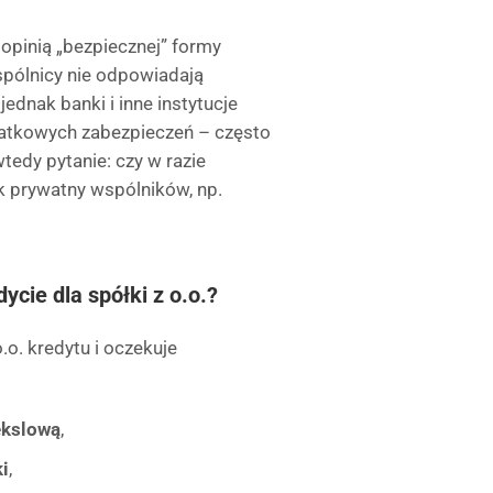
opinią „bezpiecznej” formy
spólnicy nie odpowiadają
ednak banki i inne instytucje
datkowych zabezpieczeń – często
edy pytanie: czy w razie
k prywatny wspólników, np.
ycie dla spółki z o.o.?
o. kredytu i oczekuje
ekslową
,
i
,