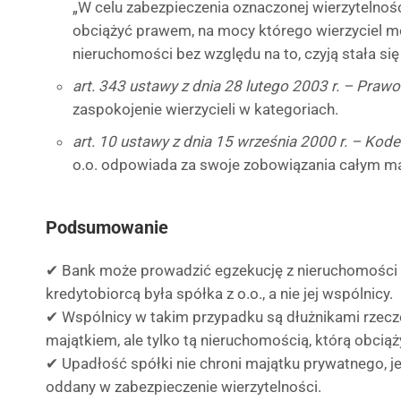
„W celu zabezpieczenia oznaczonej wierzytelno
obciążyć prawem, na mocy którego wierzyciel m
nieruchomości bez względu na to, czyją stała się
art. 343 ustawy z dnia 28 lutego 2003 r. – Pra
zaspokojenie wierzycieli w kategoriach.
art. 10 ustawy z dnia 15 września 2000 r. – Ko
o.o. odpowiada za swoje zobowiązania całym ma
Podsumowanie
✔ Bank może prowadzić egzekucję z nieruchomości o
kredytobiorcą była spółka z o.o., a nie jej wspólnicy.
✔ Wspólnicy w takim przypadku są dłużnikami rzec
majątkiem, ale tylko tą nieruchomością, którą obciąży
✔ Upadłość spółki nie chroni majątku prywatnego, je
oddany w zabezpieczenie wierzytelności.