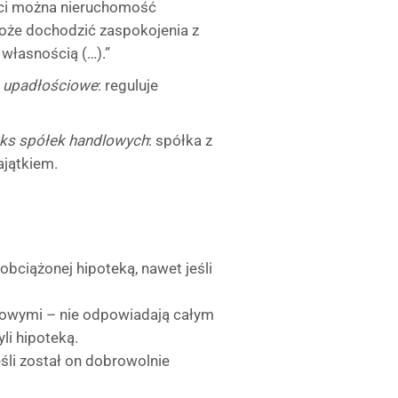
ści można nieruchomość
oże dochodzić zaspokojenia z
 własnością (…).”
wo upadłościowe
: reguluje
deks spółek handlowych
: spółka z
jątkiem.
bciążonej hipoteką, nawet jeśli
zowymi – nie odpowiadają całym
li hipoteką.
śli został on dobrowolnie