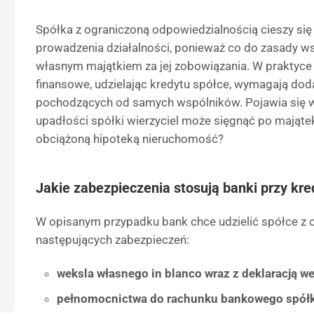
Spółka z ograniczoną odpowiedzialnością cieszy się 
prowadzenia działalności, ponieważ co do zasady w
własnym majątkiem za jej zobowiązania. W praktyce j
finansowe, udzielając kredytu spółce, wymagają do
pochodzących od samych wspólników. Pojawia się wt
upadłości spółki wierzyciel może sięgnąć po mająte
obciążoną hipoteką nieruchomość?
Jakie zabezpieczenia stosują banki przy kred
W opisanym przypadku bank chce udzielić spółce z o.
następujących zabezpieczeń:
weksla własnego in blanco wraz z deklaracją w
pełnomocnictwa do rachunku bankowego spółk