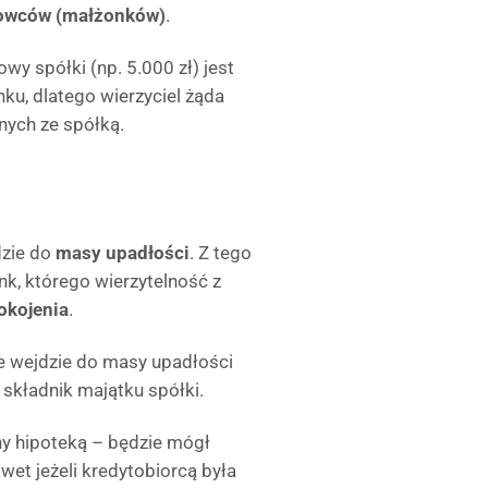
ałowców (małżonków)
.
wy spółki (np. 5.000 zł) jest
nku, dlatego wierzyciel żąda
nych ze spółką.
dzie do
masy upadłości
. Z tego
nk, którego wierzytelność z
pokojenia
.
e wejdzie do masy upadłości
 składnik majątku spółki.
ony hipoteką – będzie mógł
et jeżeli kredytobiorcą była