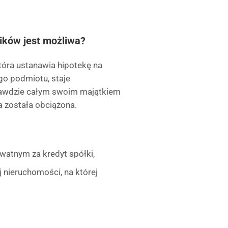
ików jest możliwa?
która ustanawia hipotekę na
go podmiotu, staje
rawdzie całym swoim majątkiem
a została obciążona.
watnym za kredyt spółki,
j nieruchomości, na której