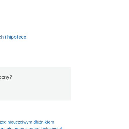
h i hipotece
ocny?
rzed nieuczciwym dłużnikiem
konanie umowy ponosi wierzyciel