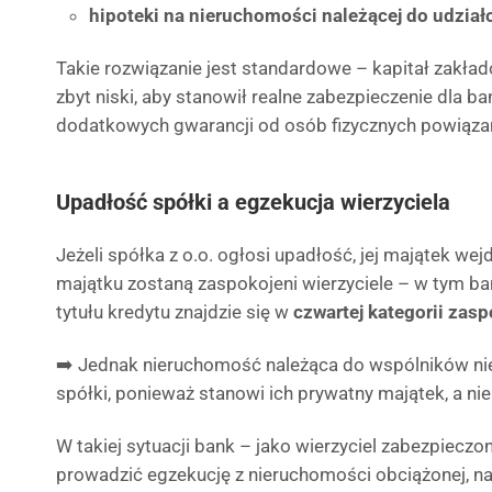
hipoteki na nieruchomości należącej do udzi
Takie rozwiązanie jest standardowe – kapitał zakłado
zbyt niski, aby stanowił realne zabezpieczenie dla ba
dodatkowych gwarancji od osób fizycznych powiąza
Upadłość spółki a egzekucja wierzyciela
Jeżeli spółka z o.o. ogłosi upadłość, jej majątek wej
majątku zostaną zaspokojeni wierzyciele – w tym ba
tytułu kredytu znajdzie się w
czwartej kategorii zas
➡️ Jednak nieruchomość należąca do wspólników ni
spółki, ponieważ stanowi ich prywatny majątek, a nie
W takiej sytuacji bank – jako wierzyciel zabezpiecz
prowadzić egzekucję z nieruchomości obciążonej, naw