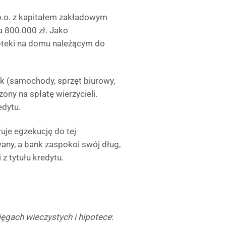
o.o. z kapitałem zakładowym
a 800.000 zł. Jako
poteki na domu należącym do
ek (samochody, sprzęt biurowy,
ny na spłatę wierzycieli.
edytu.
uje egzekucję do tej
any, a bank zaspokoi swój dług,
 z tytułu kredytu.
księgach wieczystych i hipotece
: