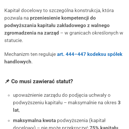
Kapitał docelowy to szczególna konstrukcja, która
pozwala na
przeniesienie kompetencji do
podwyższania kapitału zakładowego z walnego
zgromadzenia na zarząd
– w granicach określonych w
statucie.
Mechanizm ten reguluje
art. 444–447 kodeksu spółek
handlowych
.
📌 Co musi zawierać statut?
upoważnienie zarządu do podjęcia uchwały o
podwyższeniu kapitału – maksymalnie na okres
3
lat
,
maksymalna kwota
podwyższenia (kapitał
docelowy) – nie może przekroczyć
75% kapitału