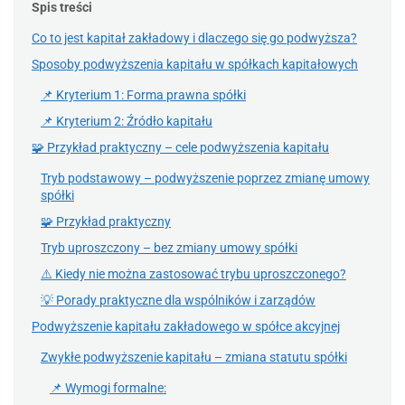
Spis treści
Co to jest kapitał zakładowy i dlaczego się go podwyższa?
Sposoby podwyższenia kapitału w spółkach kapitałowych
📌 Kryterium 1: Forma prawna spółki
📌 Kryterium 2: Źródło kapitału
🧩 Przykład praktyczny – cele podwyższenia kapitału
Tryb podstawowy – podwyższenie poprzez zmianę umowy
spółki
🧩 Przykład praktyczny
Tryb uproszczony – bez zmiany umowy spółki
⚠️ Kiedy nie można zastosować trybu uproszczonego?
💡 Porady praktyczne dla wspólników i zarządów
Podwyższenie kapitału zakładowego w spółce akcyjnej
Zwykłe podwyższenie kapitału – zmiana statutu spółki
📌 Wymogi formalne: