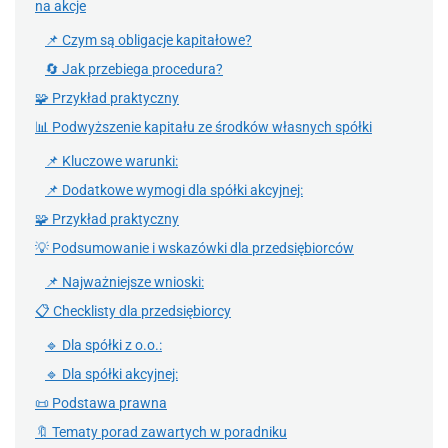
na akcje
📌 Czym są obligacje kapitałowe?
🔄 Jak przebiega procedura?
🧩 Przykład praktyczny
📊 Podwyższenie kapitału ze środków własnych spółki
📌 Kluczowe warunki:
📌 Dodatkowe wymogi dla spółki akcyjnej:
🧩 Przykład praktyczny
💡 Podsumowanie i wskazówki dla przedsiębiorców
📌 Najważniejsze wnioski:
📋 Checklisty dla przedsiębiorcy
🔹 Dla spółki z o.o.:
🔹 Dla spółki akcyjnej:
📜 Podstawa prawna
🔖 Tematy porad zawartych w poradniku