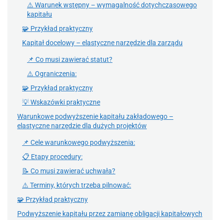
⚠️ Warunek wstępny – wymagalność dotychczasowego
kapitału
🧩 Przykład praktyczny
Kapitał docelowy – elastyczne narzędzie dla zarządu
📌 Co musi zawierać statut?
⚠️ Ograniczenia:
🧩 Przykład praktyczny
💡 Wskazówki praktyczne
Warunkowe podwyższenie kapitału zakładowego –
elastyczne narzędzie dla dużych projektów
📌 Cele warunkowego podwyższenia:
📋 Etapy procedury:
📝 Co musi zawierać uchwała?
⚠️ Terminy, których trzeba pilnować:
🧩 Przykład praktyczny
Podwyższenie kapitału przez zamianę obligacji kapitałowych