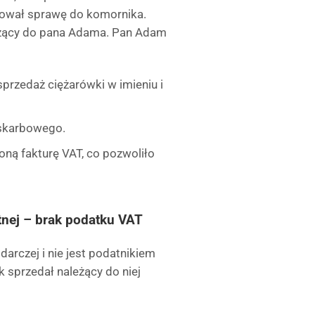
rował sprawę do komornika.
eżący do pana Adama. Pan Adam
przedaż ciężarówki w imieniu i
 skarbowego.
ą fakturę VAT, co pozwoliło
tnej – brak podatku VAT
darczej i nie jest podatnikiem
k sprzedał należący do niej