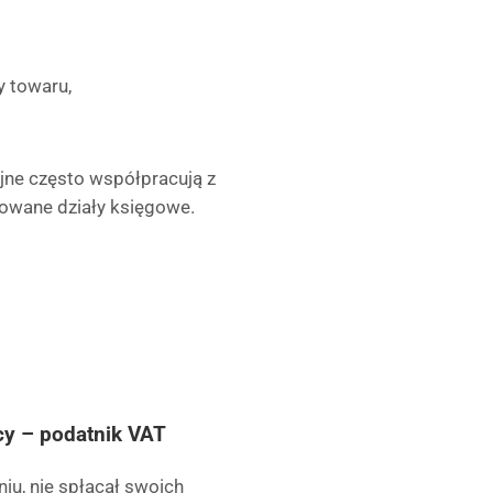
y towaru,
jne często współpracują z
owane działy księgowe.
cy – podatnik VAT
u, nie spłacał swoich