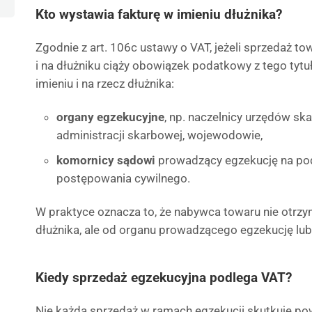
Kto wystawia fakturę w imieniu dłużnika?
Zgodnie z art. 106c ustawy o VAT, jeżeli sprzedaż to
i na dłużniku ciąży obowiązek podatkowy z tego tytu
imieniu i na rzecz dłużnika:
organy egzekucyjne
, np. naczelnicy urzędów sk
administracji skarbowej, wojewodowie,
komornicy sądowi
prowadzący egzekucję na po
postępowania cywilnego.
W praktyce oznacza to, że nabywca towaru nie otrz
dłużnika, ale od organu prowadzącego egzekucję lu
Kiedy sprzedaż egzekucyjna podlega VAT?
Nie każda sprzedaż w ramach egzekucji skutkuje p