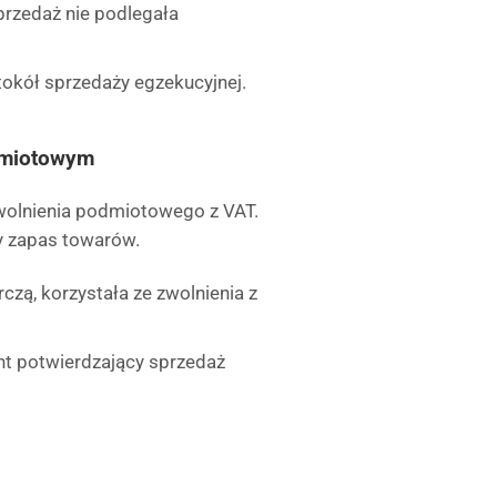
przedaż nie podlegała
otokół sprzedaży egzekucyjnej.
odmiotowym
wolnienia podmiotowego z VAT.
 zapas towarów.
zą, korzystała ze zwolnienia z
nt potwierdzający sprzedaż