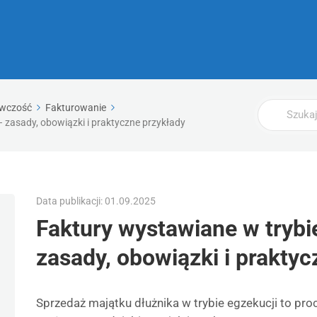
Wyszukaj
awczość
Fakturowanie
– zasady, obowiązki i praktyczne przykłady
Data publikacji: 01.09.2025
Faktury wystawiane w trybi
zasady, obowiązki i praktyc
Sprzedaż majątku dłużnika w trybie egzekucji to pro