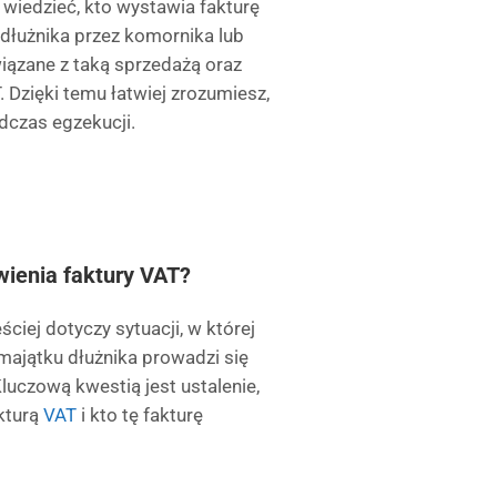
 wiedzieć, kto wystawia fakturę
dłużnika przez komornika lub
iązane z taką sprzedażą oraz
Dzięki temu łatwiej zrozumiesz,
dczas egzekucji.
ienia faktury VAT?
ciej dotyczy sytuacji, w której
majątku dłużnika prowadzi się
luczową kwestią jest ustalenie,
kturą
VAT
i kto tę fakturę