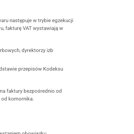
waru następuje w trybie egzekucji
łu, fakturę VAT wystawiają w
arbowych, dyrektorzy izb
dstawie przepisów Kodeksu
yma faktury bezpośrednio od
b od komornika.
owstaniem obowiązku