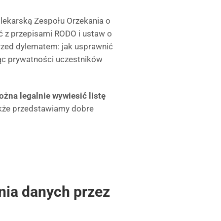
lekarską Zespołu Orzekania o
ć z przepisami RODO i ustaw o
przed dylematem: jak usprawnić
jąc prywatności uczestników
można legalnie wywiesić listę
akże przedstawiamy dobre
nia danych przez