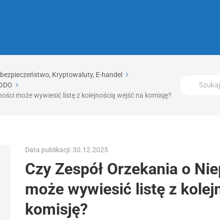
rbezpieczeństwo, Kryptowaluty, E-handel
Wyszukaj
ODO
ści może wywiesić listę z kolejnością wejść na komisję?
Data publikacji: 30.12.2025
Czy Zespół Orzekania o Ni
może wywiesić listę z kolej
komisję?