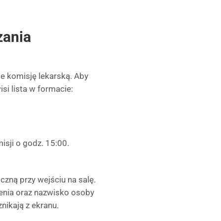
zania
e komisję lekarską. Aby
si lista w formacie:
sji o godz. 15:00.
zną przy wejściu na salę.
ienia oraz nazwisko osoby
nikają z ekranu.