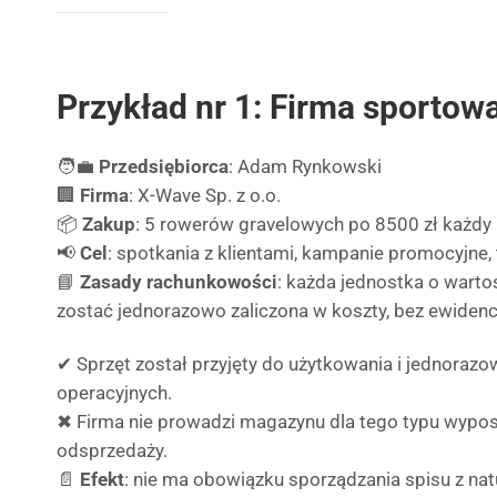
Przykład nr 1: Firma sportow
🧑‍💼
Przedsiębiorca
: Adam Rynkowski
🏢
Firma
: X-Wave Sp. z o.o.
📦
Zakup
: 5 rowerów gravelowych po 8500 zł każdy (
📢
Cel
: spotkania z klientami, kampanie promocyjne,
📘
Zasady rachunkowości
: każda jednostka o warto
zostać jednorazowo zaliczona w koszty, bez ewidencj
✔ Sprzęt został przyjęty do użytkowania i jednorazo
operacyjnych.
✖ Firma nie prowadzi magazynu dla tego typu wyposa
odsprzedaży.
📄
Efekt
: nie ma obowiązku sporządzania spisu z na