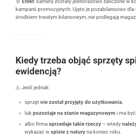
📄
Efekt
: kamery zostały jednorazowo zaliczone w k
kampanii promocyjnych. Ujęto je pozabilansowo dla c
środkiem trwałym bilansowym, nie podlegają magazyn
Kiedy
trzeba
objąć sprzęty sp
ewidencją?
⚠️ Jeśli jednak:
sprzęt
nie został przyjęty do użytkowania
,
lub
pozostaje na stanie magazynowym
i ma być
albo firma
sprzedaje takie rzeczy
– wtedy
należ
wykazać w
spisie z natury
na koniec roku.