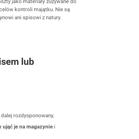
oszty jako materiały zużywane do
elów kontroli majątku. Nie są
owi ani spisowi z natury.
isem lub
 dalej rozdysponowany,
y ująć je na magazynie
i