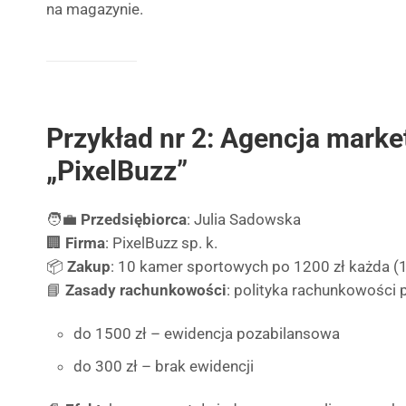
na magazynie.
Przykład nr 2: Agencja mark
„PixelBuzz”
🧑‍💼
Przedsiębiorca
: Julia Sadowska
🏢
Firma
: PixelBuzz sp. k.
📦
Zakup
: 10 kamer sportowych po 1200 zł każda (1
📘
Zasady rachunkowości
: polityka rachunkowości p
do 1500 zł – ewidencja pozabilansowa
do 300 zł – brak ewidencji