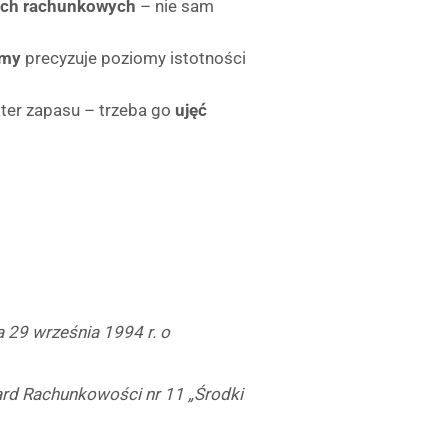
ach rachunkowych
– nie sam
rmy
precyzuje poziomy istotności
akter zapasu – trzeba go
ujęć
 29 września 1994 r. o
rd Rachunkowości nr 11 „Środki