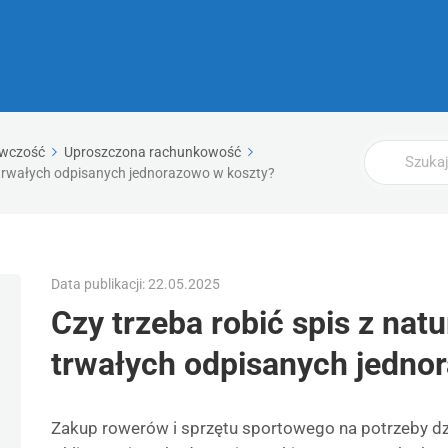
Wyszukaj
awczość
Uproszczona rachunkowość
w trwałych odpisanych jednorazowo w koszty?
Data publikacji: 22.05.2025
Czy trzeba robić spis z nat
trwałych odpisanych jedno
Zakup rowerów i sprzętu sportowego na potrzeby d