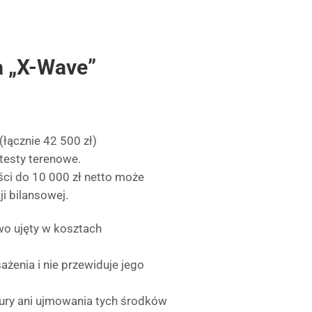
a „X-Wave”
łącznie 42 500 zł)
 testy terenowe.
ści do 10 000 zł netto może
i bilansowej.
wo ujęty w kosztach
żenia i nie przewiduje jego
tury ani ujmowania tych środków