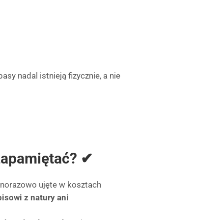
y nadal istnieją fizycznie, a nie
zapamiętać? ✔
ednorazowo ujęte w kosztach
pisowi z natury ani