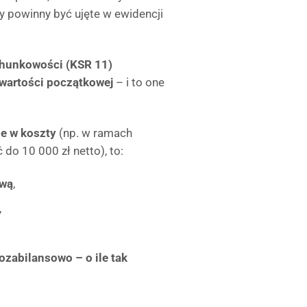
y powinny być ujęte w ewidencji
chunkowości (KSR 11)
 wartości początkowej
– i to one
e w koszty
(np. w ramach
do 10 000 zł netto), to:
ową
,
,
ozabilansowo – o ile tak