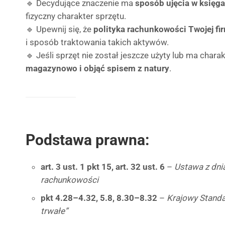
🔹 Decydujące znaczenie ma
sposób ujęcia w księg
fizyczny charakter sprzętu.
🔹 Upewnij się, że
polityka rachunkowości Twojej fi
i sposób traktowania takich aktywów.
🔹 Jeśli sprzęt nie został jeszcze użyty lub ma char
magazynowo i objąć spisem z natury
.
Podstawa prawna:
art. 3 ust. 1 pkt 15, art. 32 ust. 6
–
Ustawa z dnia
rachunkowości
pkt 4.28–4.32, 5.8, 8.30–8.32
–
Krajowy Standa
trwałe”