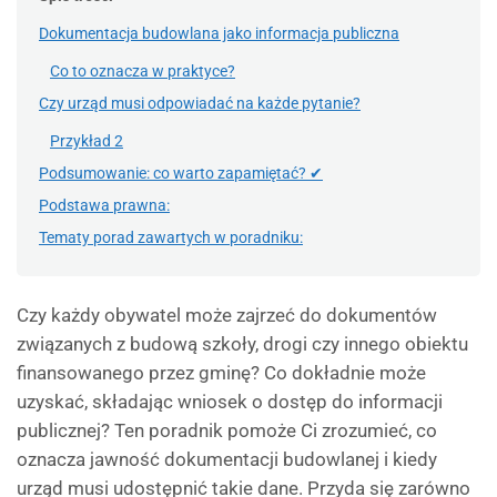
Dokumentacja budowlana jako informacja publiczna
Co to oznacza w praktyce?
Czy urząd musi odpowiadać na każde pytanie?
Przykład 2
Podsumowanie: co warto zapamiętać? ✔
Podstawa prawna:
Tematy porad zawartych w poradniku:
Czy każdy obywatel może zajrzeć do dokumentów
związanych z budową szkoły, drogi czy innego obiektu
finansowanego przez gminę? Co dokładnie może
uzyskać, składając wniosek o dostęp do informacji
publicznej? Ten poradnik pomoże Ci zrozumieć, co
oznacza jawność dokumentacji budowlanej i kiedy
urząd musi udostępnić takie dane. Przyda się zarówno