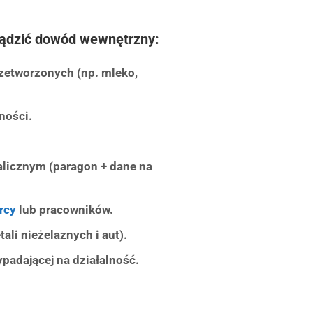
ządzić dowód wewnętrzny:
zetworzonych (np. mleko,
dności.
alicznym (paragon + dane na
rcy
lub pracowników.
li nieżelaznych i aut).
padającej na działalność.