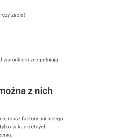
czy zapis),
d warunkiem że spełniają
można z nich
ie masz faktury ani innego
tylko w konkretnych
enia.