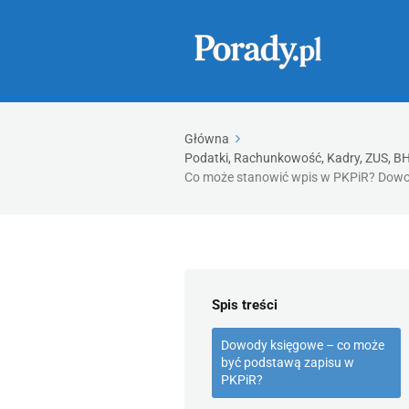
Główna
Podatki, Rachunkowość, Kadry, ZUS, BHP
Co może stanowić wpis w PKPiR? Dowod
Spis treści
Dowody księgowe – co może
być podstawą zapisu w
PKPiR?