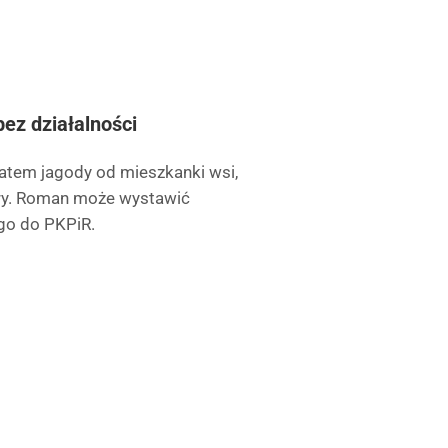
bez działalności
atem jagody od mieszkanki wsi,
tury. Roman może wystawić
go do PKPiR.