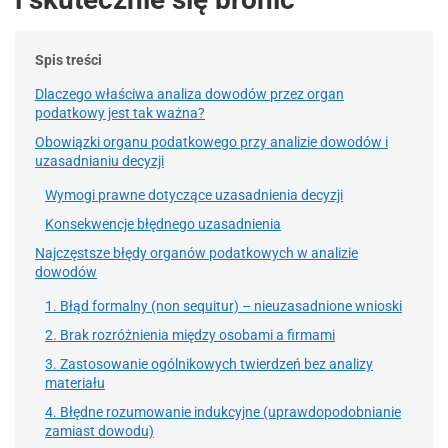
Spis treści
Dlaczego właściwa analiza dowodów przez organ
podatkowy jest tak ważna?
Obowiązki organu podatkowego przy analizie dowodów i
uzasadnianiu decyzji
Wymogi prawne dotyczące uzasadnienia decyzji
Konsekwencje błędnego uzasadnienia
Najczęstsze błędy organów podatkowych w analizie
dowodów
1. Błąd formalny (non sequitur) – nieuzasadnione wnioski
2. Brak rozróżnienia między osobami a firmami
3. Zastosowanie ogólnikowych twierdzeń bez analizy
materiału
4. Błędne rozumowanie indukcyjne (uprawdopodobnianie
zamiast dowodu)