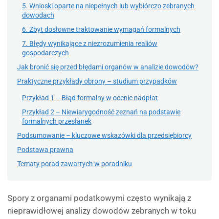
5. Wnioski oparte na niepełnych lub wybiórczo zebranych
dowodach
6. Zbyt dosłowne traktowanie wymagań formalnych
7. Błędy wynikające z niezrozumienia realiów
gospodarczych
Jak bronić się przed błędami organów w analizie dowodów?
Praktyczne przykłady obrony – studium przypadków
Przykład 1 – Błąd formalny w ocenie nadpłat
Przykład 2 – Niewiarygodność zeznań na podstawie
formalnych przesłanek
Podsumowanie – kluczowe wskazówki dla przedsiębiorcy
Podstawa prawna
Tematy porad zawartych w poradniku
Spory z organami podatkowymi często wynikają z
nieprawidłowej analizy dowodów zebranych w toku