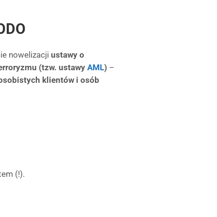
UODO
ie nowelizacji
ustawy o
terroryzmu (tzw. ustawy
AML
)
–
sobistych klientów i osób
em (!).