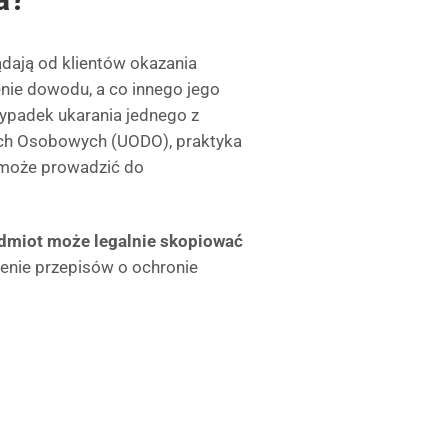
ądają od klientów okazania
ie dowodu, a co innego jego
zypadek ukarania jednego z
ch Osobowych (UODO), praktyka
 może prowadzić do
odmiot może legalnie skopiować
szenie przepisów o ochronie