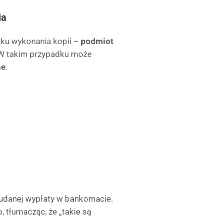
ia
zku wykonania kopii –
podmiot
 W takim przypadku może
ne
.
eudanej wypłaty w bankomacie.
 tłumacząc, że „takie są