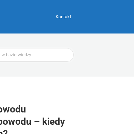
Kontakt
dowodu
powodu – kiedy
a?