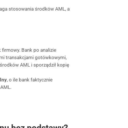
aga stosowania środków AML, a
 firmowy. Bank po analizie
kimi transakcjami gotówkowymi,
 środków AML i sporządził kopię
lny
, o ile bank faktycznie
y AML.
kanu bez podstawy?