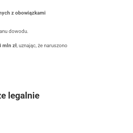
nych z obowiązkami
kanu dowodu.
4 mln zł
, uznając, że naruszono
e legalnie