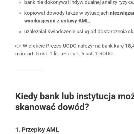
bank nie dokonywał indywidualnej analizy ryzyka,
kopiował dowody także w sytuacjach
niezwiąza
wynikającymi z ustawy AML
,
uzależniał świadczenie usług od dostarczenia s
👉 W efekcie Prezes UODO nałożył na bank karę
18,
m.in. art. 5 ust. 1 lit. a–c i art. 6 ust. 1 RODO.
Kiedy bank lub instytucja moż
skanować dowód?
1. Przepisy AML