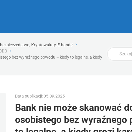
rbezpieczeństwo, Kryptowaluty, E-handel
Wyszukaj
ODO
tego bez wyraźnego powodu – kiedy to legalne, a kiedy
Data publikacji: 05.09.2025
Bank nie może skanować 
osobistego bez wyraźnego 
to legalne, a kiedy grozi kar