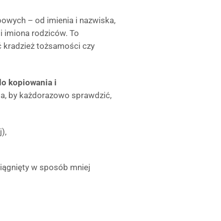
owych – od imienia i nazwiska,
i imiona rodziców. To
ć kradzież tożsamości czy
do kopiowania i
, by każdorazowo sprawdzić,
),
siągnięty w sposób mniej