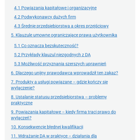
4.1 Powiązania kapitałowe i organizacyjne
4.2 Podwykonawcy dużych firm
4.3 Średnie przedsiębiorstwa a okres przejściowy
5. Klauzule umowne ograniczające prawa użytkownika
5.1 Co oznacza bezskuteczność?
5.2 Przykłady klauzul niezgodnych z DA
5.3 Możliwość przyznania szerszych uprawnień
6. Dlaczego unijny prawodawca wprowadził ten zakaz?
7. Produkty a usługi powiązane – gdzie kończy się
wyłączenie?
8. Ustalanie statusu przedsiębiorstwa – problemy
praktyczne
9. Powiązania kapitałowe – kiedy firma traci prawo do
wyłączeń?
10. Konsekwencje błędnej kwalifikacji
11. Wdrażanie DA w praktyce – działania dla