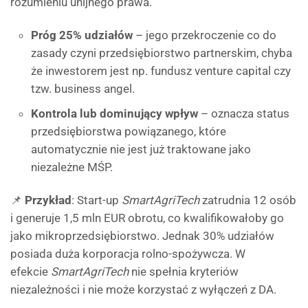
rozumieniu unijnego prawa.
Próg 25% udziałów
– jego przekroczenie co do
zasady czyni przedsiębiorstwo partnerskim, chyba
że inwestorem jest np. fundusz venture capital czy
tzw. business angel.
Kontrola lub dominujący wpływ
– oznacza status
przedsiębiorstwa powiązanego, które
automatycznie nie jest już traktowane jako
niezależne MŚP.
📌
Przykład
: Start-up
SmartAgriTech
zatrudnia 12 osób
i generuje 1,5 mln EUR obrotu, co kwalifikowałoby go
jako mikroprzedsiębiorstwo. Jednak 30% udziałów
posiada duża korporacja rolno-spożywcza. W
efekcie
SmartAgriTech
nie spełnia kryteriów
niezależności i nie może korzystać z wyłączeń z DA.